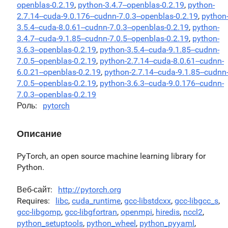
openblas-0.2.19
,
python-3.4.7--openblas-0.2.19
,
python-
2.7.14--cuda-9.0.176--cudnn-7.0.3--openblas-0.2.19
,
python
3.5.4--cuda-8.0.61--cudnn-7.0.3--openblas-0.2.19
,
python-
3.4.7--cuda-9.1.85--cudnn-7.0.5--openblas-0.2.19
,
python-
3.6.3--openblas-0.2.19
,
python-3.5.4--cuda-9.1.85--cudnn-
7.0.5--openblas-0.2.19
,
python-2.7.14--cuda-8.0.61--cudnn-
6.0.21--openblas-0.2.19
,
python-2.7.14--cuda-9.1.85--cudnn
7.0.5--openblas-0.2.19
,
python-3.6.3--cuda-9.0.176--cudnn-
7.0.3--openblas-0.2.19
Роль
pytorch
Описание
PyTorch, an open source machine learning library for
Python.
Веб-сайт
http://pytorch.org
Requires
libc
,
cuda_runtime
,
gcc-libstdcxx
,
gcc-libgcc_s
,
gcc-libgomp
,
gcc-libgfortran
,
openmpi
,
hiredis
,
nccl2
,
python_setuptools
,
python_wheel
,
python_pyyaml
,