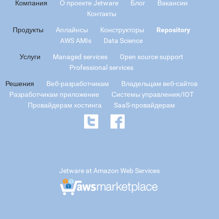
Компания
О проекте Jetware
Блог
Вакансии
Контакты
Продукты
Аплайнсы
Конструкторы
Repository
AWS AMIs
Data Science
Услуги
Managed services
Open source support
Professional services
Решения
Веб-разработчикам
Владельцам веб-сайтов
Разработчикам приложение
Системы управления/IOT
Провайдерам хостинга
SaaS-провайдерам
Jetware at Amazon Web Services