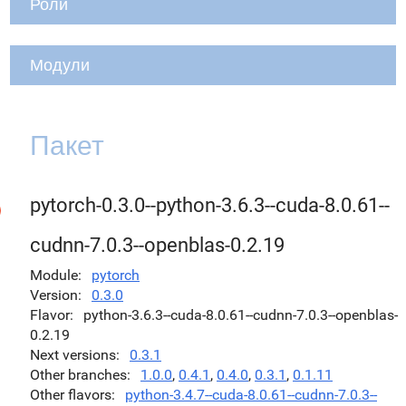
Роли
Модули
Пакет
pytorch-0.3.0--python-3.6.3--cuda-8.0.61--
cudnn-7.0.3--openblas-0.2.19
Module
pytorch
Version
0.3.0
Flavor
python-3.6.3--cuda-8.0.61--cudnn-7.0.3--openblas-
0.2.19
Next versions
0.3.1
Other branches
1.0.0
,
0.4.1
,
0.4.0
,
0.3.1
,
0.1.11
Other flavors
python-3.4.7--cuda-8.0.61--cudnn-7.0.3--