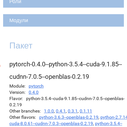
Роли
Модули
Пакет
pytorch-0.4.0--python-3.5.4--cuda-9.1.85--
cudnn-7.0.5--openblas-0.2.19
Module
pytorch
Version
0.4.0
Flavor
python-3.5.4--cuda-9.1.85--cudnn-7.0.5--openblas-
0.2.19
Other branches
1.0.0
,
0.4.1
,
0.3.1
,
0.1.11
Other flavors
python-3.6.3--openblas-0.2.19
,
python-2.7.14
cuda-8.0.61--cudnn-7.0.3--openblas-0.2.19
,
python-3.5.4--