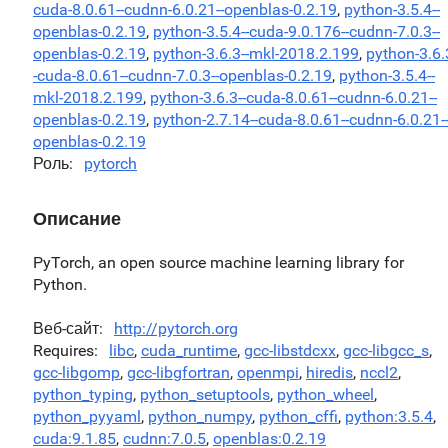
cuda-8.0.61--cudnn-6.0.21--openblas-0.2.19
,
python-3.5.4--
openblas-0.2.19
,
python-3.5.4--cuda-9.0.176--cudnn-7.0.3--
openblas-0.2.19
,
python-3.6.3--mkl-2018.2.199
,
python-3.6.
-cuda-8.0.61--cudnn-7.0.3--openblas-0.2.19
,
python-3.5.4--
mkl-2018.2.199
,
python-3.6.3--cuda-8.0.61--cudnn-6.0.21--
openblas-0.2.19
,
python-2.7.14--cuda-8.0.61--cudnn-6.0.21-
openblas-0.2.19
Роль
pytorch
Описание
PyTorch, an open source machine learning library for
Python.
Веб-сайт
http://pytorch.org
Requires
libc
,
cuda_runtime
,
gcc-libstdcxx
,
gcc-libgcc_s
,
gcc-libgomp
,
gcc-libgfortran
,
openmpi
,
hiredis
,
nccl2
,
python_typing
,
python_setuptools
,
python_wheel
,
python_pyyaml
,
python_numpy
,
python_cffi
,
python:3.5.4
,
cuda:9.1.85
,
cudnn:7.0.5
,
openblas:0.2.19