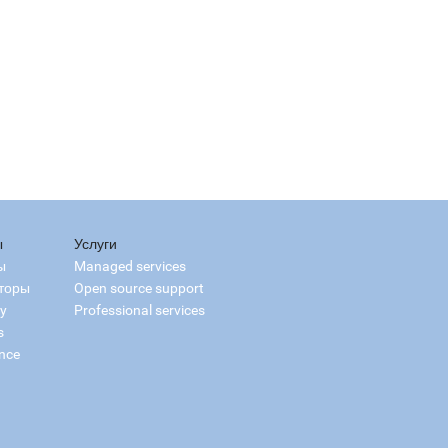
ы
Услуги
ы
Managed services
торы
Open source support
ry
Professional services
s
nce