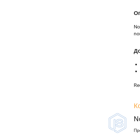
О
No
no
Д
Re
К
N
Пр