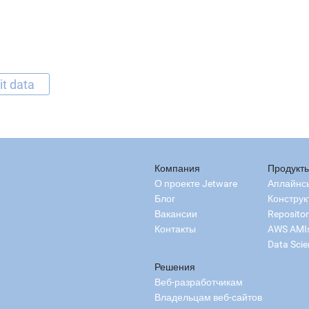
it data
Компания
Продукт
О проекте Jetware
Аплайнс
Блог
Конструк
Вакансии
Reposito
Контакты
AWS AMI
Data Scie
Решения
Веб-разработчикам
Владельцам веб-сайтов