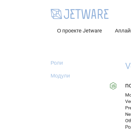
О проекте Jetware
Аплай
Роли
V
Модули
no
Mo
Ve
Pr
Ne
Ot
Ро