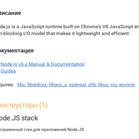
писание
de.js is a JavaScript runtime built on Chrome's V8 JavaScript en
n-blocking I/O model that makes it lightweight and efficient.
окументация
Node.js v6.x Manual & Documentation
Guides
quires
libc
,
libstdcxx
,
libgcc_s
,
openssl
,
zlib
,
libuv
,
icu
,
environ
онструкторы (1)
ode.JS stack
ограммный стек для приложений Node.JS