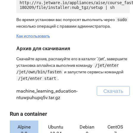
http://ru.jetware.io/appliances/aise/course_fas
Во время установки вас попросят выполнить через
sudo
несколько операций с правами администратора.
Как использовать
Архив для скачивания
Скачайте архив, распакуйте его в каталог ‘/jet’, завершите
установка аплайнса выполнив команду
/jet/enter
/jet/own/bin/fasten
и запустите сервисы командой
/jet/enter start
.
Скачать
machine_learning_education-
ntuwpuhupq5v.tar.gz
Run a container
Alpine
Ubuntu
Debian
CentOS