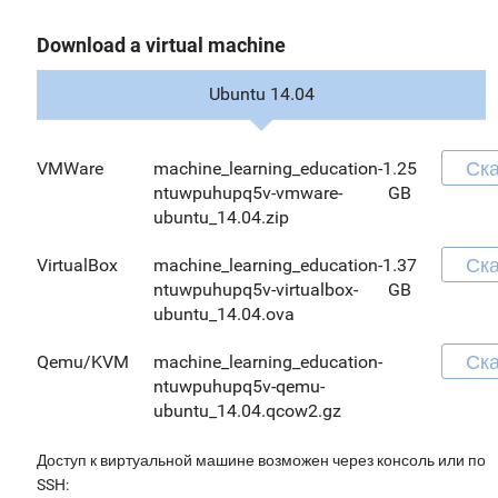
Download a virtual machine
Ubuntu 14.04
Ска
VMWare
machine_learning_education-
1.25
ntuwpuhupq5v-vmware-
GB
ubuntu_14.04.zip
Ска
VirtualBox
machine_learning_education-
1.37
ntuwpuhupq5v-virtualbox-
GB
ubuntu_14.04.ova
Ска
Qemu/KVM
machine_learning_education-
ntuwpuhupq5v-qemu-
ubuntu_14.04.qcow2.gz
Доступ к виртуальной машине возможен через консоль или по
SSH: