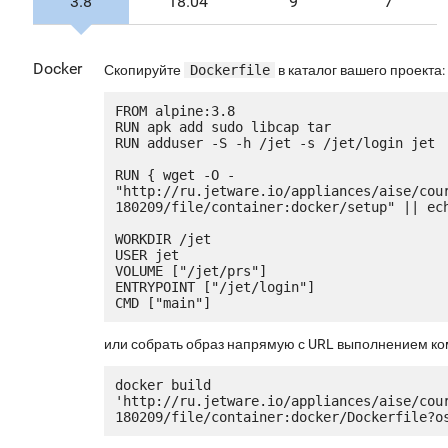
3.8
18.04
9
7
Docker
Скопируйте
Dockerfile
в каталог вашего проекта:
FROM alpine:3.8

RUN apk add sudo libcap tar

RUN adduser -S -h /jet -s /jet/login jet

RUN { wget -O - 
"http://ru.jetware.io/appliances/aise/cou
180209/file/container:docker/setup" || ech
WORKDIR /jet

USER jet

VOLUME ["/jet/prs"]

ENTRYPOINT ["/jet/login"]

или собрать образ напрямую с URL выполнением к
docker build 
'http://ru.jetware.io/appliances/aise/cou