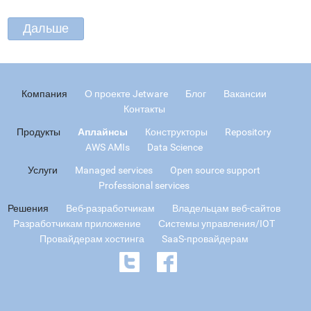
Компания
О проекте Jetware
Блог
Вакансии
Контакты
Продукты
Аплайнсы
Конструкторы
Repository
AWS AMIs
Data Science
Услуги
Managed services
Open source support
Professional services
Решения
Веб-разработчикам
Владельцам веб-сайтов
Разработчикам приложение
Системы управления/IOT
Провайдерам хостинга
SaaS-провайдерам