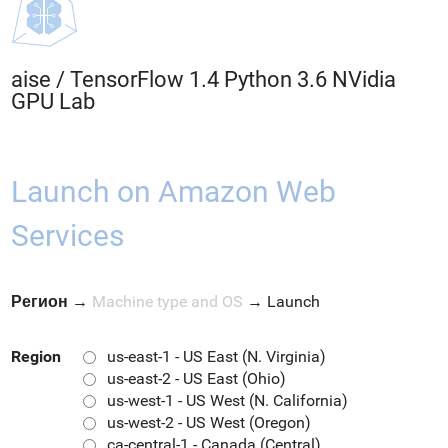
aise
/
TensorFlow 1.4 Python 3.6 NVidia
GPU Lab
Launch on Amazon Web
Services
Регион
→
Machine type and OS
→
Launch
Region
us-east-1 - US East (N. Virginia)
us-east-2 - US East (Ohio)
us-west-1 - US West (N. California)
us-west-2 - US West (Oregon)
ca-central-1 - Canada (Central)