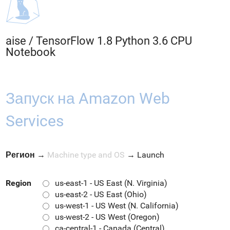
aise
/
TensorFlow 1.8 Python 3.6 CPU
Notebook
Запуск на Amazon Web
Services
Регион
→
Machine type and OS
→
Launch
Region
us-east-1 - US East (N. Virginia)
us-east-2 - US East (Ohio)
us-west-1 - US West (N. California)
us-west-2 - US West (Oregon)
ca-central-1 - Canada (Central)