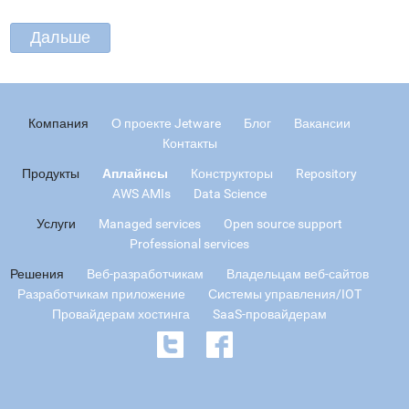
Компания
О проекте Jetware
Блог
Вакансии
Контакты
Продукты
Аплайнсы
Конструкторы
Repository
AWS AMIs
Data Science
Услуги
Managed services
Open source support
Professional services
Решения
Веб-разработчикам
Владельцам веб-сайтов
Разработчикам приложение
Системы управления/IOT
Провайдерам хостинга
SaaS-провайдерам