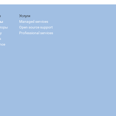
ы
Услуги
сы
Managed services
торы
Open source support
ry
Professional services
s
nce