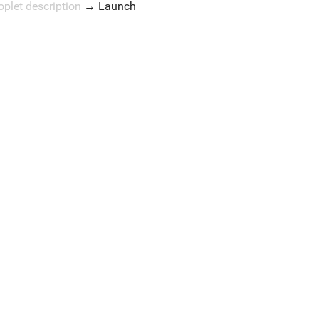
oplet description
→
Launch