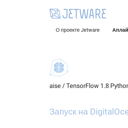
О проекте Jetware
Апла
aise
/
TensorFlow 1.8 Pytho
Запуск на DigitalOc