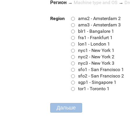
Регион
→
Machine type and OS
→
Dr
Region
ams2 - Amsterdam 2
ams3 - Amsterdam 3
blr1 - Bangalore 1
fra1 - Frankfurt 1
lon1 - London 1
nyc1 - New York 1
nyc2 - New York 2
nyc3 - New York 3
sfo1 - San Francisco 1
sfo2 - San Francisco 2
sgp1 - Singapore 1
tor1 - Toronto 1