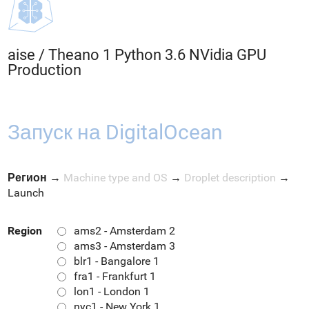
aise
/
Theano 1 Python 3.6 NVidia GPU
Production
Запуск на DigitalOcean
Регион
→
Machine type and OS
→
Droplet description
→
Launch
Region
ams2 - Amsterdam 2
ams3 - Amsterdam 3
blr1 - Bangalore 1
fra1 - Frankfurt 1
lon1 - London 1
nyc1 - New York 1