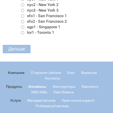
nyc2 - New York 2
nyc3 - New York 3
sfo1 - San Francisco 1
sfo2 - San Francisco 2
sgp1 - Singapore 1
tor1 - Toronto 1
Компания
О проекте Jetware
Блог
Вакансии
Контакты
Продукты
Аплайнсы
Конструкторы
Repository
AWS AMIs
Data Science
Услуги
Managed services
Open source support
Professional services