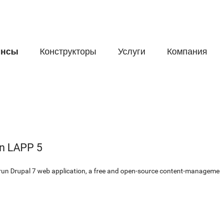
йнсы
Конструкторы
Услуги
Компания
on LAPP 5
 run Drupal 7 web application, a free and open-source content-managem