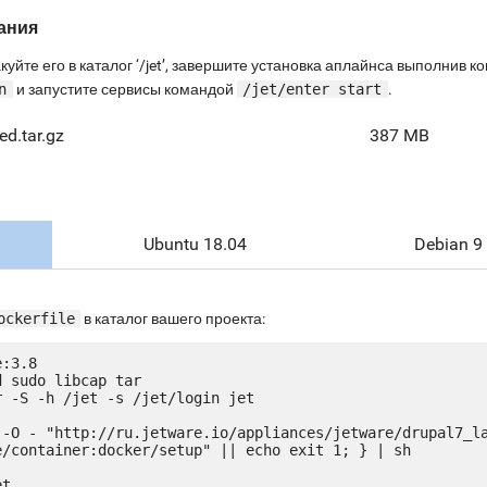
ания
куйте его в каталог ‘/jet’, завершите установка аплайнса выполнив 
n
и запустите сервисы командой
/jet/enter start
.
d.tar.gz
387 MB
Ubuntu 18.04
Debian 9
ockerfile
в каталог вашего проекта:
:3.8

 sudo libcap tar

 -S -h /jet -s /jet/login jet

 -O - "http://ru.jetware.io/appliances/jetware/drupal7_l
e/container:docker/setup" || echo exit 1; } | sh

t
