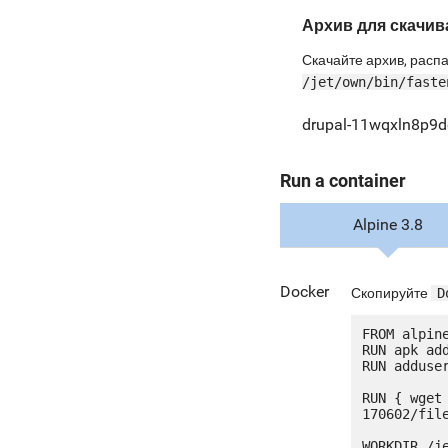
Архив для скачив
Скачайте архив, распа
/jet/own/bin/faste
drupal-11wqxln8p9de
Run a container
Alpine 3.8
Docker
Скопируйте
D
FROM alpine
RUN apk add
RUN adduser
RUN { wget
170602/fil
WORKDIR /je