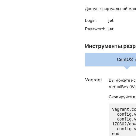
Доступ к виртуальной ма
Login:
jet
Password:
jet
Инструменты разр
CentOS 
Vagrant
Вы можете ис
VirtualBox (Wi
Скопируйте в
Vagrant.co
  config.vm.box = "jetware/jetware-drupal7_lapp56-centos_7"

  config.vm.box_url = "http://ru.jetware.io/appliances/jetware/drupal7_lapp56-
170602/dow
  config.vm.network "forwarded_port", guest: 80, host: 8080, auto_correct: true
