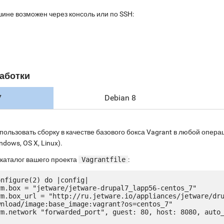
шине возможен через консоль или по SSH:
аботки
7
Debian 8
пользовать сборку в качестве базового бокса Vagrant в любой опе
ndows, OS X, Linux).
 каталог вашего проекта
Vagrantfile
:
nfigure(2) do |config|

nload/image:base_image:vagrant?os=centos_7"
