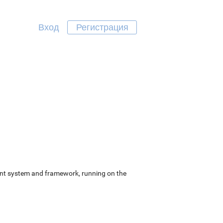
Вход
Регистрация
ent system and framework, running on the