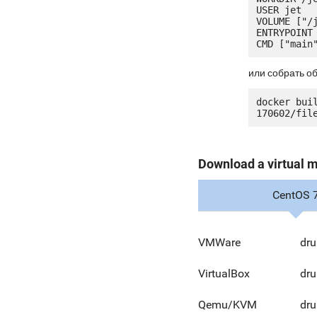
USER jet

VOLUME ["/j
ENTRYPOINT 
или собрать о
docker bui
Download a virtual 
CentOS 
VMWare
dru
VirtualBox
dru
Qemu/KVM
dr