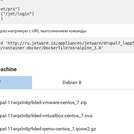
et/prs"]

["/jet/login"]

браз напрямую с URL выполнением команды:
ld 'http://ru.jetware.io/appliances/jetware/drupal7_lapp
machine
7
Debian 8
pal-11wqxln8p9ded-vmware-centos_7.zip
pal-11wqxln8p9ded-virtualbox-centos_7.ova
upal-11wqxln8p9ded-qemu-centos_7.qcow2.gz