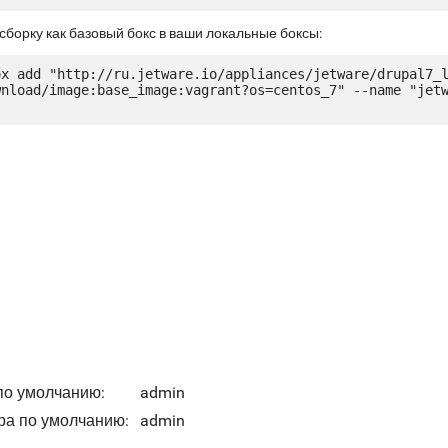
сборку как базовый бокс в ваши локальные боксы:
ox add "http://ru.jetware.io/appliances/jetware/drupal7_
wnload/image:base_image:vagrant?os=centos_7" --name "jet
по умолчанию:
admin
ра по умолчанию:
admin