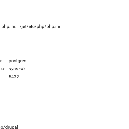
php.ini:
/jet/etc/php/php.ini
:
postgres
ра:
пустой
5432
pp/drupal