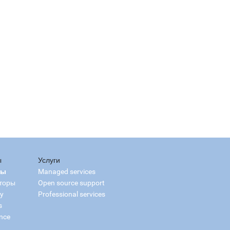
ы
Услуги
сы
Managed services
торы
Open source support
ry
Professional services
s
nce