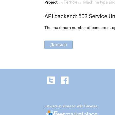
Project
→
Регион
→
Machine type an
API backend: 503 Service Un
The maximum number of concurrent oper
Jetware at Amazon Web Services