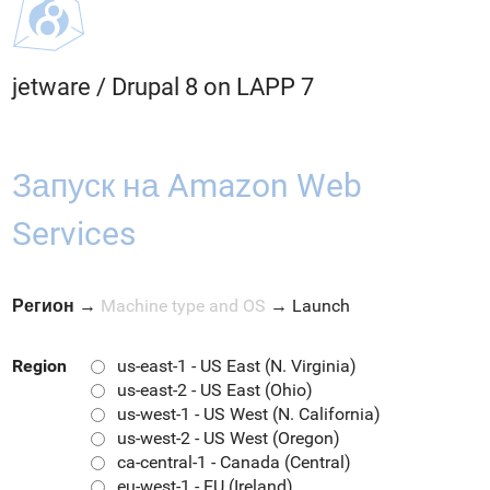
jetware
/
Drupal 8 on LAPP 7
Запуск на Amazon Web
Services
Регион
→
Machine type and OS
→
Launch
Region
us-east-1 - US East (N. Virginia)
us-east-2 - US East (Ohio)
us-west-1 - US West (N. California)
us-west-2 - US West (Oregon)
ca-central-1 - Canada (Central)
eu-west-1 - EU (Ireland)