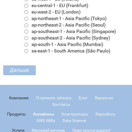
eu-central-1 - EU (Frankfurt)
eu-west-2 - EU (London)
ap-northeast-1 - Asia Pacific (Tokyo)
ap-northeast-2 - Asia Pacific (Seoul)
ap-southeast-1 - Asia Pacific (Singapore)
ap-southeast-2 - Asia Pacific (Sydney)
ap-south-1 - Asia Pacific (Mumbai)
sa-east-1 - South America (São Paulo)
Компания
О проекте Jetware
Блог
Вакансии
Контакты
Продукты
Аплайнсы
Конструкторы
Repository
AWS AMIs
Data Science
Услуги
Managed services
Open source support