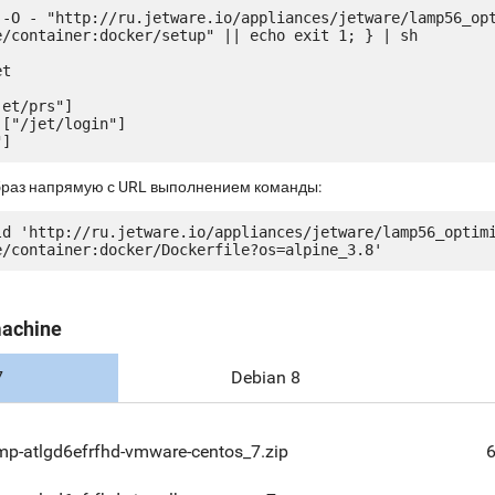
 -O - "http://ru.jetware.io/appliances/jetware/lamp56_op
e/container:docker/setup" || echo exit 1; } | sh

t

et/prs"]

["/jet/login"]

браз напрямую с URL выполнением команды:
ld 'http://ru.jetware.io/appliances/jetware/lamp56_optim
machine
7
Debian 8
mp-atlgd6efrfhd-vmware-centos_7.zip