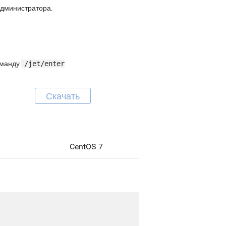
администратора.
команду
/jet/enter
Скачать
CentOS 7