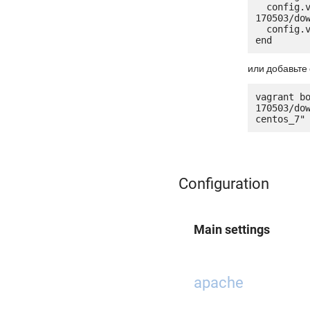
  config.vm.box_url = "http://ru.jetware.io/appliances/jetware/lamp56_optimized-
170503/dow
  config.vm.network "forwarded_port", guest: 80, host: 8080, auto_correct: true

или добавьте 
vagrant b
170503/do
Configuration
Main settings
apache