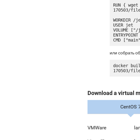
RUN { wget
170503/fil
WORKDIR /je
USER jet

VOLUME ["/j
ENTRYPOINT 
или собрать о
docker bui
Download a virtual 
CentOS 
VMWare
la