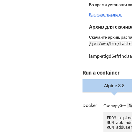
Во время установки в
Как использовать
Архив для скачив
Скачайте архив, распа
/jet/own/bin/faste
lamp-atlgd6efrfhd.ta
Run a container
Alpine 3.8
Docker
Скопируйте
D
FROM alpine
RUN apk add
RUN adduser