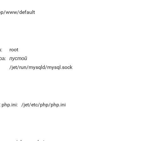
app/www/default
:
root
ра:
пустой
/jet/run/mysqld/mysql.sock
php.ini:
/jet/etc/php/php.ini