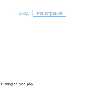
Вход
Регистрация
P running as `mod_php`.