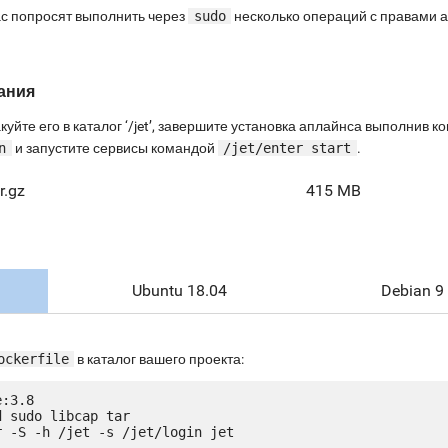
ас попросят выполнить через
sudo
несколько операций с правами 
ания
куйте его в каталог ‘/jet’, завершите установка аплайнса выполнив 
n
и запустите сервисы командой
/jet/enter start
.
r.gz
415 MB
Ubuntu 18.04
Debian 9
ockerfile
в каталог вашего проекта:
:3.8

 sudo libcap tar

 -S -h /jet -s /jet/login jet
