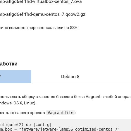
mp-atlgd6efrfhd-virtualbox-centos_7.ova
mp-atlgd6efrfhd-qemu-centos_7.qcow2.gz
шине возможен через консоль или по SSH:
аботки
7
Debian 8
пользовать сборку в качестве базового бокса Vagrant в любой опе
ndows, OS X, Linux).
 каталог вашего проекта
Vagrantfile
:
nfigure(2) do |config|
