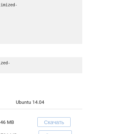
timized-
ized-
Ubuntu 14.04
Скачать
646 MB