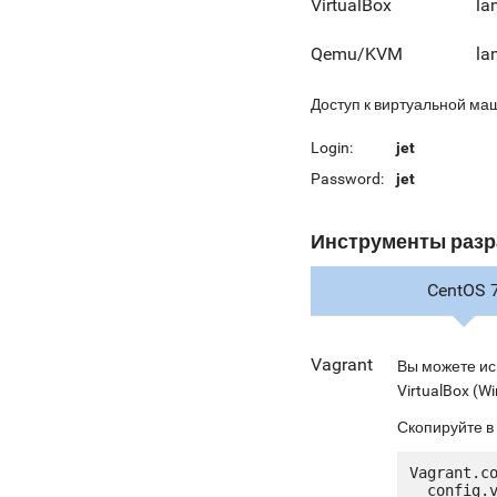
VirtualBox
la
Qemu/KVM
la
Доступ к виртуальной ма
Login:
jet
Password:
jet
Инструменты разр
CentOS 
Vagrant
Вы можете ис
VirtualBox (Wi
Скопируйте в
Vagrant.co
  config.vm.box = "jetware/jetware-lamp56_optimized-centos_7"
