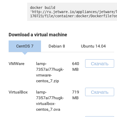
docker build 
'http://ru.jetware.io/appliances/jetware/
Download a virtual machine
CentOS 7
Debian 8
Ubuntu 14.04
Скачать
VMWare
lamp-
640
7357ai77hugk-
MB
vmware-
centos_7.zip
Скачать
VirtualBox
lamp-
719
7357ai77hugk-
MB
virtualbox-
centos_7.ova