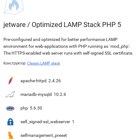
jetware
/
Optimized LAMP Stack PHP 5
Pre-configured and optimized for better performance LAMP
environment for web-applications with PHP running as `mod_php`.
The HTTPS-enabled web server runs with self-signed SSL certificate.
Конструктор:
Classic LAMP stack
apache-httpd
2.4.26
mariadb-mysqld
10.2.6
php
5.6.30
self_signed-ssl_webserver
1
selfmanagement_preset