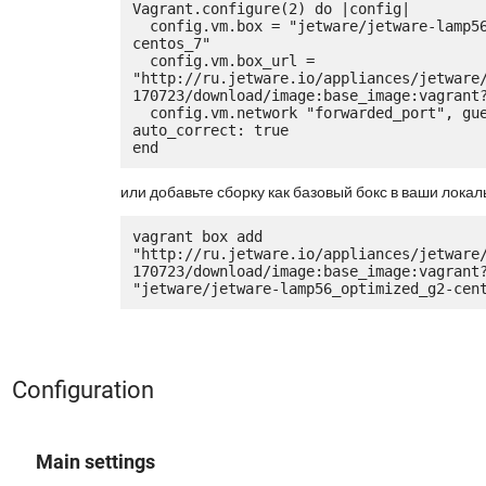
Vagrant.configure(2) do |config|

  config.vm.box = "jetware/jetware-lamp56_optimized_g2-
centos_7"

  config.vm.box_url = 
"http://ru.jetware.io/appliances/jetware
170723/download/image:base_image:vagrant?
  config.vm.network "forwarded_port", guest: 80, host: 8080, 
auto_correct: true

или добавьте сборку как базовый бокс в ваши локал
vagrant box add 
"http://ru.jetware.io/appliances/jetware
170723/download/image:base_image:vagrant?
Configuration
Main settings