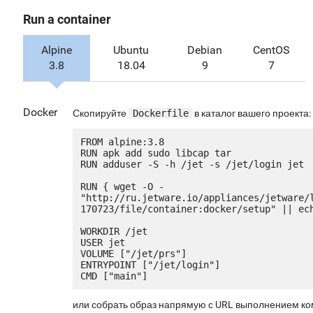
Run a container
Alpine
Ubuntu
Debian
CentOS
3.8
18.04
9
7
Docker
Скопируйте
Dockerfile
в каталог вашего проекта:
FROM alpine:3.8

RUN apk add sudo libcap tar

RUN adduser -S -h /jet -s /jet/login jet

RUN { wget -O - 
"http://ru.jetware.io/appliances/jetware/
170723/file/container:docker/setup" || ech
WORKDIR /jet

USER jet

VOLUME ["/jet/prs"]

ENTRYPOINT ["/jet/login"]

или собрать образ напрямую с URL выполнением к