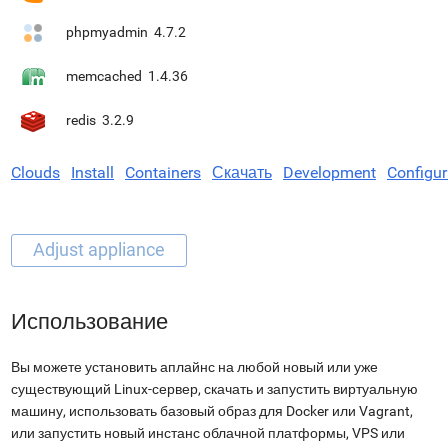
phpmyadmin
4.7.2
memcached
1.4.36
redis
3.2.9
Clouds
Install
Containers
Скачать
Development
Configur
Использование
Вы можете установить аплайнс на любой новый или уже
существующий Linux-сервер, скачать и запустить виртуальную
машину, использовать базовый образ для Docker или Vagrant,
или запустить новый инстанс облачной платформы, VPS или