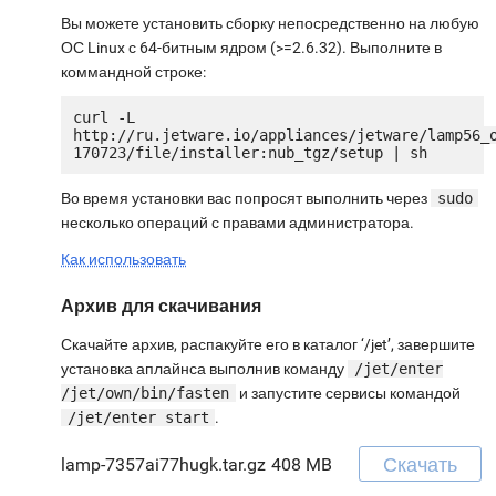
Вы можете установить сборку непосредственно на любую
ОС Linux с 64-битным ядром (>=2.6.32). Выполните в
коммандной строке:
curl -L 
http://ru.jetware.io/appliances/jetware/lamp56_
Во время установки вас попросят выполнить через
sudo
несколько операций с правами администратора.
Как использовать
Архив для скачивания
Скачайте архив, распакуйте его в каталог ‘/jet’, завершите
установка аплайнса выполнив команду
/jet/enter
/jet/own/bin/fasten
и запустите сервисы командой
/jet/enter start
.
Скачать
lamp-7357ai77hugk.tar.gz
408 MB