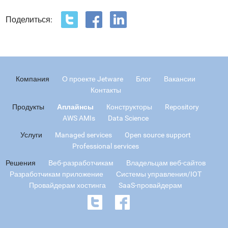
Поделиться:
Компания
О проекте Jetware
Блог
Вакансии
Контакты
Продукты
Аплайнсы
Конструкторы
Repository
AWS AMIs
Data Science
Услуги
Managed services
Open source support
Professional services
Решения
Веб-разработчикам
Владельцам веб-сайтов
Разработчикам приложение
Системы управления/IOT
Провайдерам хостинга
SaaS-провайдерам