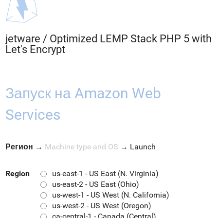
jetware
/
Optimized LEMP Stack PHP 5 with
Let's Encrypt
Запуск на Amazon Web
Services
Регион
→
Machine type and OS
→
Launch
Region
us-east-1 - US East (N. Virginia)
us-east-2 - US East (Ohio)
us-west-1 - US West (N. California)
us-west-2 - US West (Oregon)
ca-central-1 - Canada (Central)