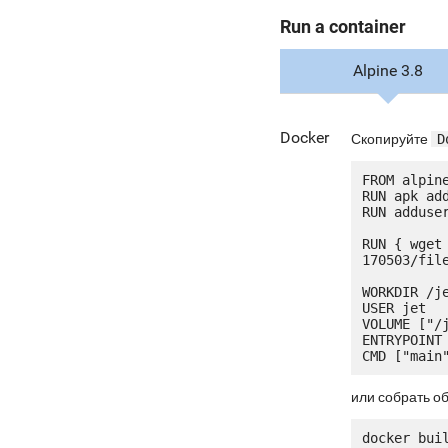
Run a container
Alpine 3.8
Docker
Скопируйте
D
FROM alpine
RUN apk add
RUN adduser
RUN { wget
170503/fil
WORKDIR /je
USER jet

VOLUME ["/j
ENTRYPOINT 
или собрать о
docker bui