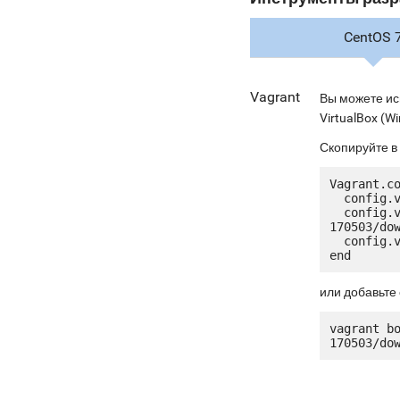
CentOS 
Vagrant
Вы можете ис
VirtualBox (Wi
Скопируйте в
Vagrant.co
  config.vm.box = "jetware/jetware-mongodb34-centos_7"

  config.vm.box_url = "http://ru.jetware.io/appliances/jetware/mongodb34-
170503/dow
  config.vm.network "forwarded_port", guest: 80, host: 8080, auto_correct: true

или добавьте 
vagrant b