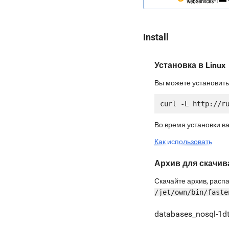
Install
Установка в Linux
Вы можете установить
Во время установки в
Как использовать
Архив для скачив
Скачайте архив, распа
/jet/own/bin/faste
databases_nosql-1d