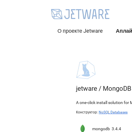
О проекте Jetware
Апла
jetware
/
MongoDB 
A one-click install solution 
Конструктор:
NoSQL Databases
mongodb
3.4.4