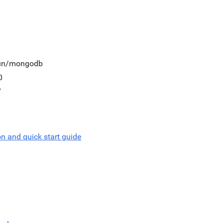
run/mongodb
0
7
on and quick start guide