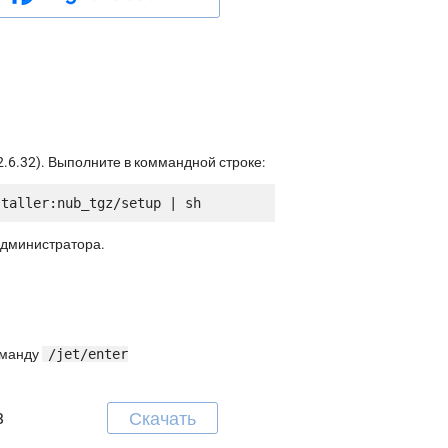
.6.32). Выполните в коммандной строке:
администратора.
команду
/jet/enter
Скачать
B