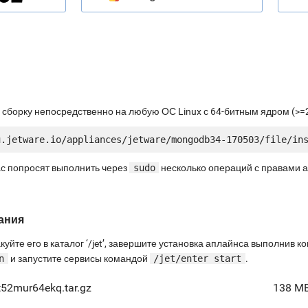
 сборку непосредственно на любую ОС Linux с 64-битным ядром (>=2
ас попросят выполнить через
sudo
несколько операций с правами 
ания
куйте его в каталог ‘/jet’, завершите установка аплайнса выполнив 
n
и запустите сервисы командой
/jet/enter start
.
t52mur64ekq.tar.gz
138 M