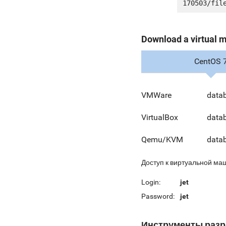
Download a virtual 
CentOS 
VMWare
data
VirtualBox
data
Qemu/KVM
data
Доступ к виртуальной ма
Login:
jet
Password:
jet
Инструменты разр