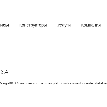
йнсы
Конструкторы
Услуги
Компания
3.4
for MongoDB 3.4, an open-source cross-platform document-oriented datab