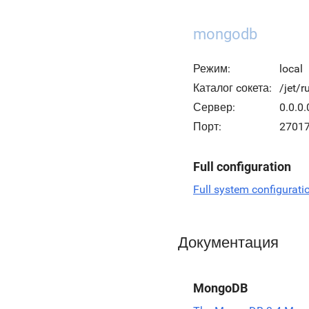
mongodb
Режим:
local
Каталог cокета:
/jet/
Сервер:
0.0.0.
Порт:
2701
Full configuration
Full system configurati
Документация
MongoDB