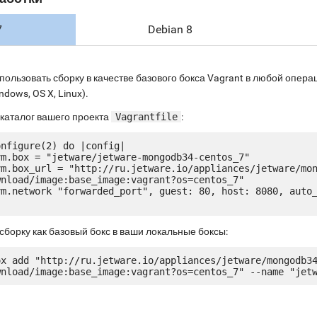
7
Debian 8
пользовать сборку в качестве базового бокса Vagrant в любой опе
ndows, OS X, Linux).
 каталог вашего проекта
Vagrantfile
:
nfigure(2) do |config|

nload/image:base_image:vagrant?os=centos_7"

сборку как базовый бокс в ваши локальные боксы:
ox add "http://ru.jetware.io/appliances/jetware/mongodb3