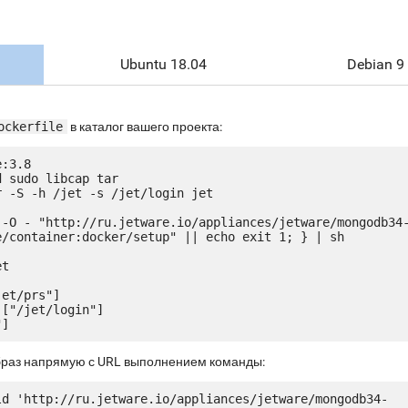
Ubuntu 18.04
Debian 9
ockerfile
в каталог вашего проекта:
:3.8

 sudo libcap tar

 -S -h /jet -s /jet/login jet

 -O - "http://ru.jetware.io/appliances/jetware/mongodb34
e/container:docker/setup" || echo exit 1; } | sh

t

et/prs"]

["/jet/login"]

браз напрямую с URL выполнением команды:
ld 'http://ru.jetware.io/appliances/jetware/mongodb34-