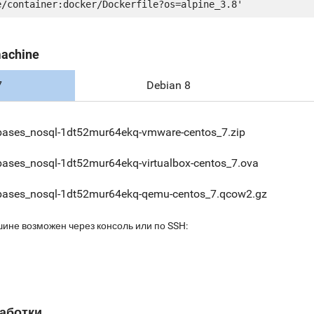
machine
7
Debian 8
bases_nosql-1dt52mur64ekq-vmware-centos_7.zip
bases_nosql-1dt52mur64ekq-virtualbox-centos_7.ova
bases_nosql-1dt52mur64ekq-qemu-centos_7.qcow2.gz
шине возможен через консоль или по SSH:
аботки