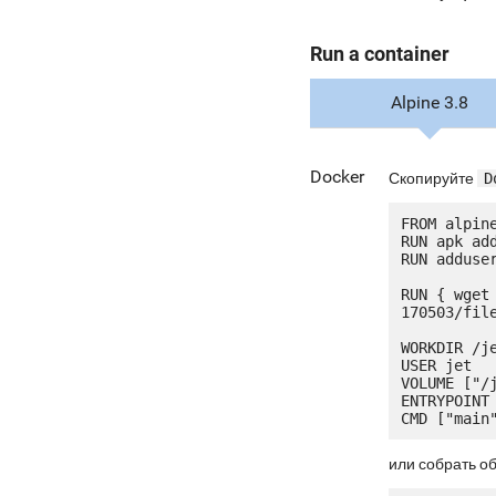
Run a container
Alpine 3.8
Docker
Скопируйте
D
FROM alpine
RUN apk add
RUN adduser
RUN { wget
170503/fil
WORKDIR /je
USER jet

VOLUME ["/j
ENTRYPOINT 
или собрать о