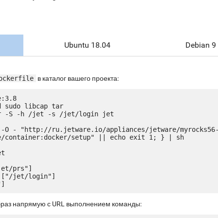
Ubuntu 18.04
Debian 9
ockerfile
в каталог вашего проекта:
:3.8

 sudo libcap tar

 -S -h /jet -s /jet/login jet

 -O - "http://ru.jetware.io/appliances/jetware/myrocks56
e/container:docker/setup" || echo exit 1; } | sh

t

et/prs"]

["/jet/login"]

браз напрямую с URL выполнением команды: