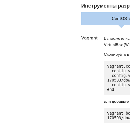
Инструменты разр
CentOS 
Vagrant
Вы можете ис
VirtualBox (Wi
Скопируйте в
Vagrant.co
  config.vm.box = "jetware/jetware-myrocks56-centos_7"

  config.vm.box_url = "http://ru.jetware.io/appliances/jetware/myrocks56-
170503/dow
  config.vm.network "forwarded_port", guest: 80, host: 8080, auto_correct: true

или добавьте 
vagrant b