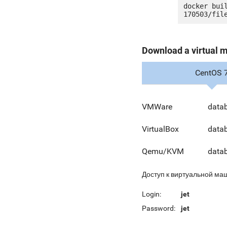
docker bui
Download a virtual 
CentOS 
VMWare
data
VirtualBox
data
Qemu/KVM
data
Доступ к виртуальной ма
Login:
jet
Password:
jet