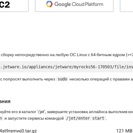
 сборку непосредственно на любую ОС Linux с 64-битным ядром (>=2
ас попросят выполнить через
sudo
несколько операций с правами 
ания
куйте его в каталог ‘/jet’, завершите установка аплайнса выполнив 
n
и запустите сервисы командой
/jet/enter start
.
4st9rsmwj0.tar.gz
121 MB