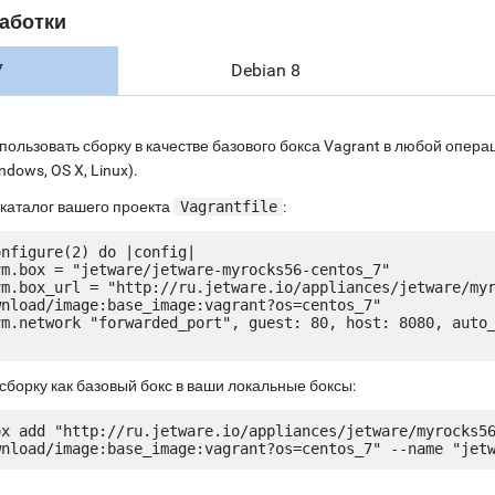
аботки
7
Debian 8
пользовать сборку в качестве базового бокса Vagrant в любой опе
ndows, OS X, Linux).
 каталог вашего проекта
Vagrantfile
:
nfigure(2) do |config|

nload/image:base_image:vagrant?os=centos_7"

сборку как базовый бокс в ваши локальные боксы:
ox add "http://ru.jetware.io/appliances/jetware/myrocks5