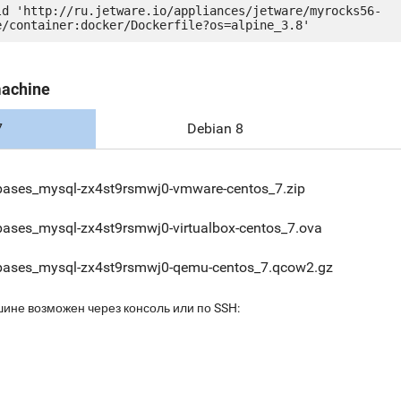
ld 'http://ru.jetware.io/appliances/jetware/myrocks56-
machine
7
Debian 8
bases_mysql-zx4st9rsmwj0-vmware-centos_7.zip
bases_mysql-zx4st9rsmwj0-virtualbox-centos_7.ova
bases_mysql-zx4st9rsmwj0-qemu-centos_7.qcow2.gz
шине возможен через консоль или по SSH: