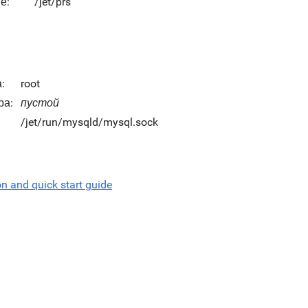
е:
/jet/prs
:
root
ра:
пустой
/jet/run/mysqld/mysql.sock
on and quick start guide