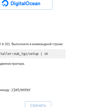
.6.32). Выполните в коммандной строке:
администратора.
команду
/jet/enter
Скачать