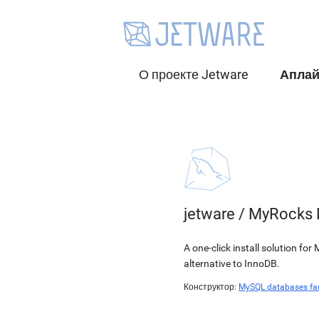
О проекте Jetware
Апла
jetware
/
MyRocks 
A one-click install solution 
alternative to InnoDB.
Конструктор:
MySQL databases fa