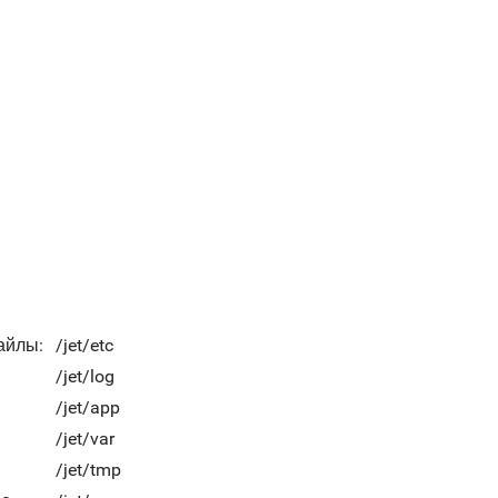
айлы:
/jet/etc
/jet/log
/jet/app
/jet/var
/jet/tmp