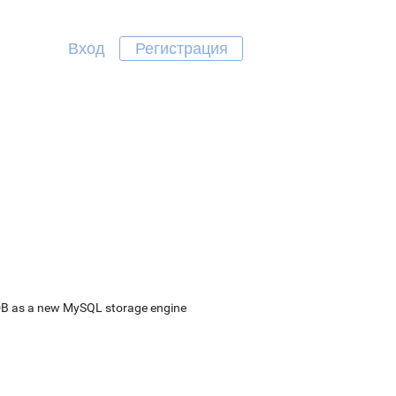
Вход
Регистрация
sDB as a new MySQL storage engine