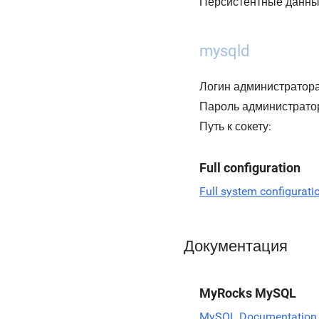
Персистентные данны
mysqld
Логин администратора
Пароль администрато
Путь к сокету:
Full configuration
Full system configurati
Документация
MyRocks MySQL
MySQL Documentation