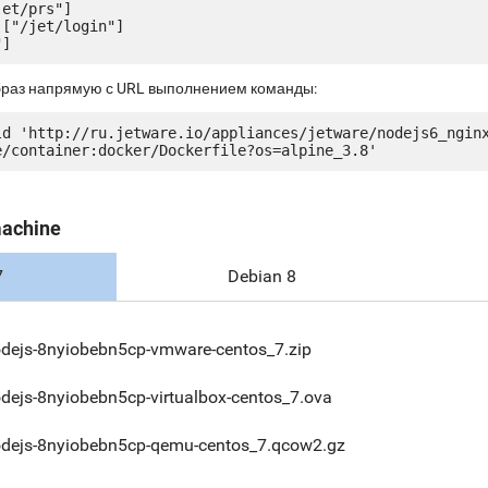
et/prs"]

["/jet/login"]

браз напрямую с URL выполнением команды:
ld 'http://ru.jetware.io/appliances/jetware/nodejs6_ngin
machine
7
Debian 8
dejs-8nyiobebn5cp-vmware-centos_7.zip
dejs-8nyiobebn5cp-virtualbox-centos_7.ova
dejs-8nyiobebn5cp-qemu-centos_7.qcow2.gz