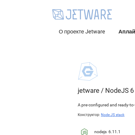
О проекте Jetware
Апла
jetware
/
NodeJS 6
A pre-configured and ready-to-
Конструктор:
Node.JS stack
nodejs
6.11.1