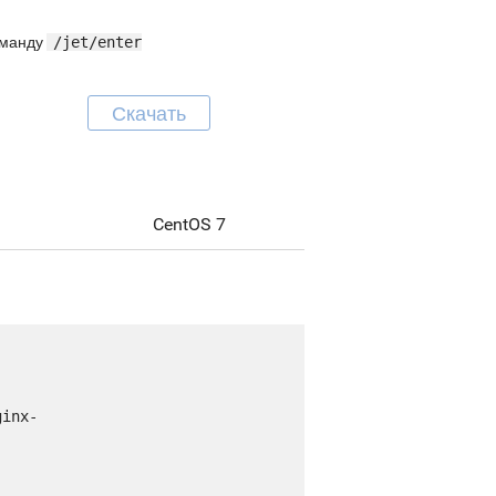
команду
/jet/enter
Скачать
CentOS 7
ginx-