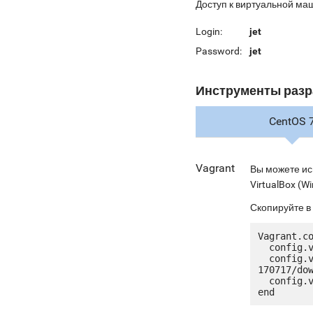
Доступ к виртуальной ма
Login:
jet
Password:
jet
Инструменты разр
CentOS 
Vagrant
Вы можете ис
VirtualBox (Wi
Скопируйте в
Vagrant.co
  config.vm.box = "jetware/jetware-nodejs6_nginx-centos_7"

  config.vm.box_url = "http://ru.jetware.io/appliances/jetware/nodejs6_nginx-
170717/dow
  config.vm.network "forwarded_port", guest: 80, host: 8080, auto_correct: true
