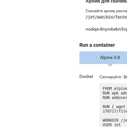
Архив для скачив
Скачайте архив, распа
/jet/own/bin/faste
nodejs-8nyiobebn5cp
Run a container
Alpine 3.8
Docker
Скопируйте
D
FROM alpine
RUN apk add
RUN adduser
RUN { wget
170717/fil
WORKDIR /je
USER jet
