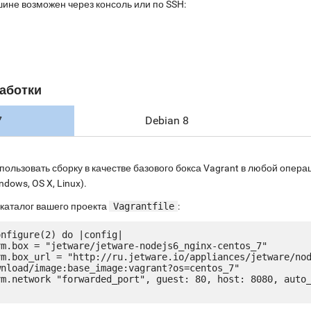
шине возможен через консоль или по SSH:
аботки
7
Debian 8
пользовать сборку в качестве базового бокса Vagrant в любой опе
ndows, OS X, Linux).
 каталог вашего проекта
Vagrantfile
:
nfigure(2) do |config|

nload/image:base_image:vagrant?os=centos_7"
