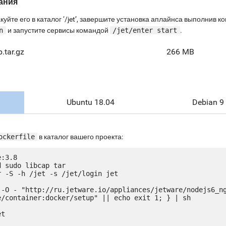
ания
куйте его в каталог ‘/jet’, завершите установка аплайнса выполнив 
n
и запустите сервисы командой
/jet/enter start
.
.tar.gz
266 MB
Ubuntu 18.04
Debian 9
ockerfile
в каталог вашего проекта:
:3.8

 sudo libcap tar

 -S -h /jet -s /jet/login jet

 -O - "http://ru.jetware.io/appliances/jetware/nodejs6_n
e/container:docker/setup" || echo exit 1; } | sh

t
