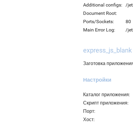
Additional configs:
/je
Document Root:
Ports/Sockets:
80
Main Error Log:
/je
express_js_blank
Заготовка приложения
Настройки
Каталог приложения:
Скрипт приложения:
Порт:
Хост: