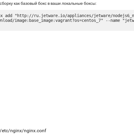
сборку как базовый бокс в ваши локальные боксы:
ox add "http://ru.jetware.io/appliances/jetware/nodejs6_
wnload/image:base_image:vagrant?os=centos_7" --name "jet
t/etc/nginx/nginx.conf