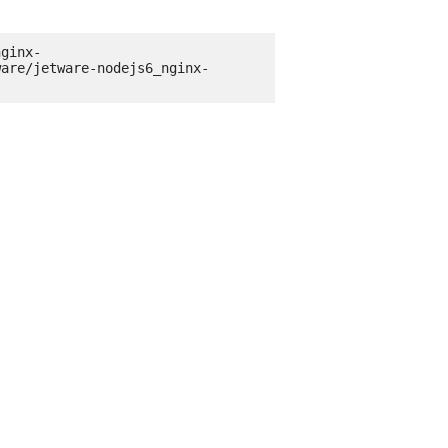
nginx-
ware/jetware-nodejs6_nginx-