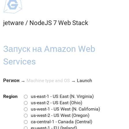
jetware
/
NodeJS 7 Web Stack
Запуск на Amazon Web
Services
Регион
→
Machine type and OS
→
Launch
Region
us-east-1 - US East (N. Virginia)
us-east-2 - US East (Ohio)
us-west-1 - US West (N. California)
us-west-2 - US West (Oregon)
ca-central-1 - Canada (Central)
eu-west-1 - EU (Ireland)