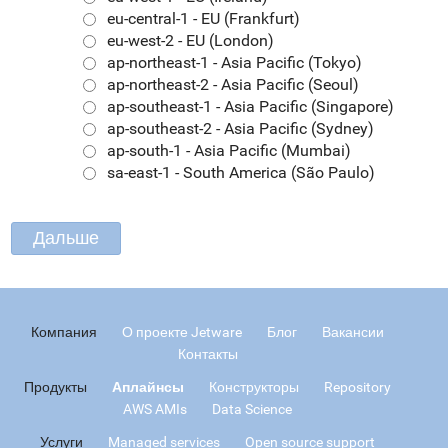
eu-central-1 - EU (Frankfurt)
eu-west-2 - EU (London)
ap-northeast-1 - Asia Pacific (Tokyo)
ap-northeast-2 - Asia Pacific (Seoul)
ap-southeast-1 - Asia Pacific (Singapore)
ap-southeast-2 - Asia Pacific (Sydney)
ap-south-1 - Asia Pacific (Mumbai)
sa-east-1 - South America (São Paulo)
Компания
О проекте Jetware
Блог
Вакансии
Контакты
Продукты
Аплайнсы
Конструкторы
Repository
AWS AMIs
Data Science
Услуги
Managed services
Open source support