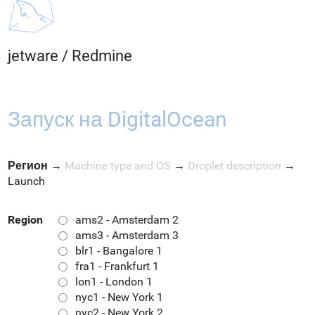
jetware
/
Redmine
Запуск на DigitalOcean
Регион
→
Machine type and OS
→
Droplet description
→
Launch
Region
ams2 - Amsterdam 2
ams3 - Amsterdam 3
blr1 - Bangalore 1
fra1 - Frankfurt 1
lon1 - London 1
nyc1 - New York 1
nyc2 - New York 2