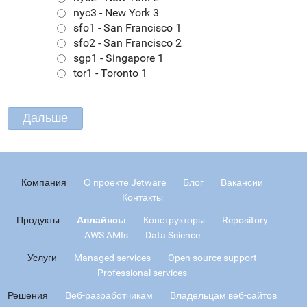
nyc3 - New York 3
sfo1 - San Francisco 1
sfo2 - San Francisco 2
sgp1 - Singapore 1
tor1 - Toronto 1
Компания
О проекте Jetware
Блог
Вакансии
Контакты
Продукты
Аплайнсы
Конструкторы
Repository
AWS AMIs
Data Science
Услуги
Managed services
Open source support
Professional services
Решения
Веб-разработчикам
Владельцам веб-сайтов