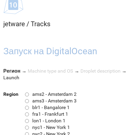
jetware
/
Tracks
Запуск на DigitalOcean
Регион
→
Machine type and OS
→
Droplet description
→
Launch
Region
ams2 - Amsterdam 2
ams3 - Amsterdam 3
blr1 - Bangalore 1
fra1 - Frankfurt 1
lon1 - London 1
nyc1 - New York 1
nyc2 - New York 2