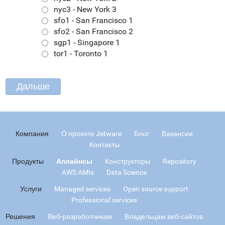
nyc3 - New York 3
sfo1 - San Francisco 1
sfo2 - San Francisco 2
sgp1 - Singapore 1
tor1 - Toronto 1
Компания
О проекте Jetware
Блог
Вакансии
Контакты
Продукты
Аплайнсы
Конструкторы
Repository
AWS AMIs
Data Science
Услуги
Managed services
Open source support
Professional services
Решения
Веб-разработчикам
Владельцам веб-сайтов