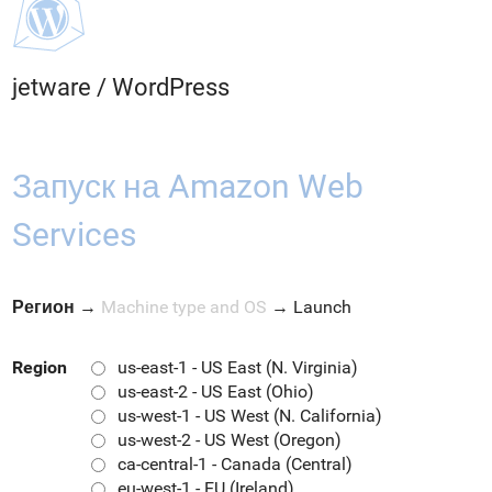
jetware
/
WordPress
Запуск на Amazon Web
Services
Регион
→
Machine type and OS
→
Launch
Region
us-east-1 - US East (N. Virginia)
us-east-2 - US East (Ohio)
us-west-1 - US West (N. California)
us-west-2 - US West (Oregon)
ca-central-1 - Canada (Central)
eu-west-1 - EU (Ireland)