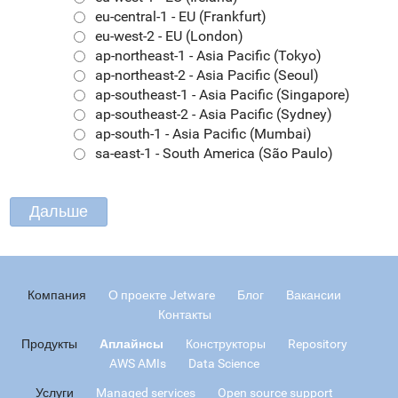
eu-central-1 - EU (Frankfurt)
eu-west-2 - EU (London)
ap-northeast-1 - Asia Pacific (Tokyo)
ap-northeast-2 - Asia Pacific (Seoul)
ap-southeast-1 - Asia Pacific (Singapore)
ap-southeast-2 - Asia Pacific (Sydney)
ap-south-1 - Asia Pacific (Mumbai)
sa-east-1 - South America (São Paulo)
Компания
О проекте Jetware
Блог
Вакансии
Контакты
Продукты
Аплайнсы
Конструкторы
Repository
AWS AMIs
Data Science
Услуги
Managed services
Open source support