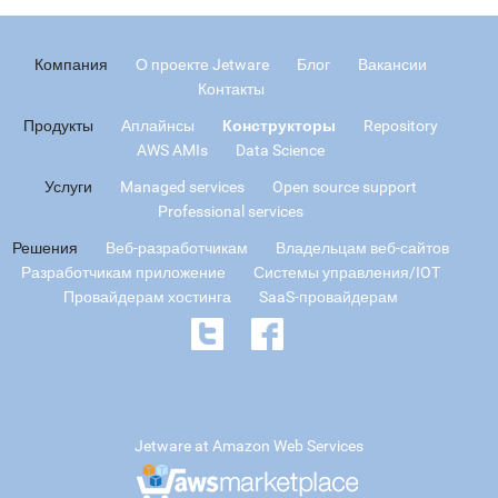
Компания
О проекте Jetware
Блог
Вакансии
Контакты
Продукты
Аплайнсы
Конструкторы
Repository
AWS AMIs
Data Science
Услуги
Managed services
Open source support
Professional services
Решения
Веб-разработчикам
Владельцам веб-сайтов
Разработчикам приложение
Системы управления/IOT
Провайдерам хостинга
SaaS-провайдерам
Jetware at Amazon Web Services