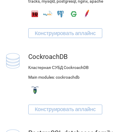
tracks
,
mysqld
,
postgresql
,
nginx
,
apache
CockroachDB
Кластерная СУБД CockroachDB
Main modules:
cockroachdb