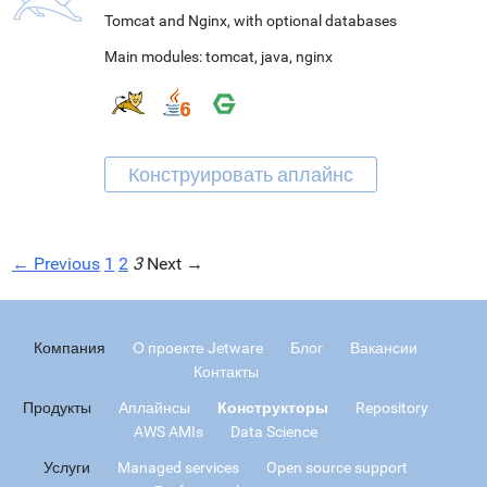
Tomcat and Nginx, with optional databases
Main modules:
tomcat
,
java
,
nginx
← Previous
1
2
3
Next →
Компания
О проекте Jetware
Блог
Вакансии
Контакты
Продукты
Аплайнсы
Конструкторы
Repository
AWS AMIs
Data Science
Услуги
Managed services
Open source support