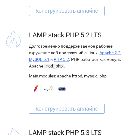
LAMP stack PHP 5.2 LTS
Долговременно поддерживаемое рабочее
окружение веб-приложений c Linux,
Apache 2.2
,
MySQL 5.1
и
PHP 5.2
. PHP работает как модуль
Apache
mod_php
.
Main modules:
apache-httpd
,
mysqld
,
php
LAMP stack PHP 5.3 LTS