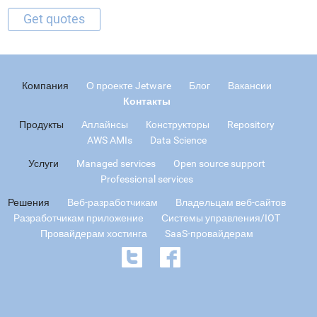
Компания
О проекте Jetware
Блог
Вакансии
Контакты
Продукты
Аплайнсы
Конструкторы
Repository
AWS AMIs
Data Science
Услуги
Managed services
Open source support
Professional services
Решения
Веб-разработчикам
Владельцам веб-сайтов
Разработчикам приложение
Системы управления/IOT
Провайдерам хостинга
SaaS-провайдерам