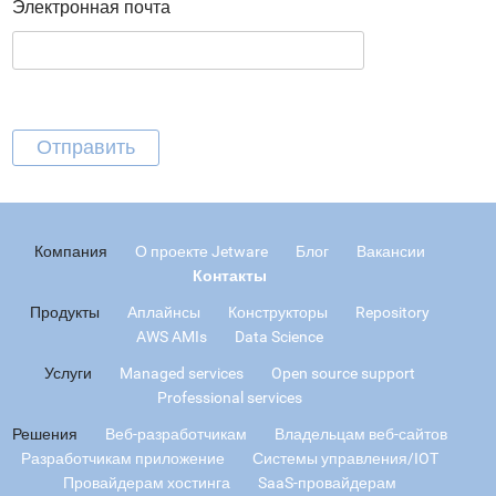
Электронная почта
Компания
О проекте Jetware
Блог
Вакансии
Контакты
Продукты
Аплайнсы
Конструкторы
Repository
AWS AMIs
Data Science
Услуги
Managed services
Open source support
Professional services
Решения
Веб-разработчикам
Владельцам веб-сайтов
Разработчикам приложение
Системы управления/IOT
Провайдерам хостинга
SaaS-провайдерам