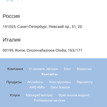
Россия
191025, Санкт-Петербург, Невский пр., 51, 20
Италия
00195, Rome, Circonvallazione Clodia, 163/171
Компания
О проекте Jetware
Блог
Вакансии
Контакты
Продукты
Аплайнсы
Конструкторы
Repository
AWS AMIs
Data Science
Услуги
Managed services
Open source support
Professional services