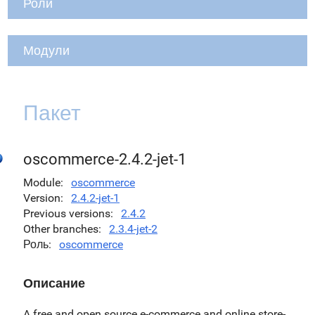
Роли
Модули
Пакет
oscommerce-2.4.2-jet-1
Module
oscommerce
Version
2.4.2-jet-1
Previous versions
2.4.2
Other branches
2.3.4-jet-2
Роль
oscommerce
Описание
A free and open source e-commerce and online store-