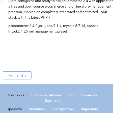
A pre-configured and ready to run osCommerce 2.4 web application
a free and open source e-commerce and online store-management
program, running on completely integrated and optimized LAMP
stack with the latest PHP 7.
oscommerce:2.4.2-jet-1, php:7.1.4, mysqld:5.7.18, apache-
httpd:2.4.25, selfmanagement_preset
Edit data
Компания
О проекте Jetware
Блог
Вакансии
Контакты
Продукты
Аплайнсы
Конструкторы
Repository