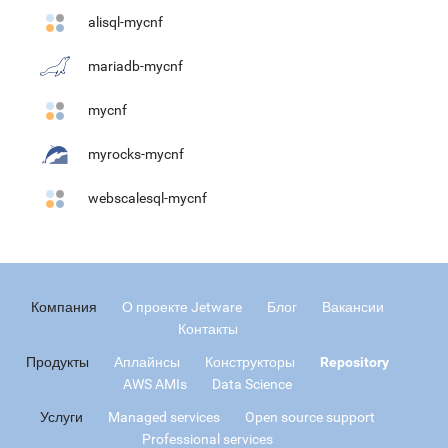
alisql-mycnf
mariadb-mycnf
mycnf
myrocks-mycnf
webscalesql-mycnf
Компания
О проекте Jetware
Блог
Вакансии
Контакты
Продукты
Аплайнсы
Конструкторы
Repository
AWS AMIs
Data Science
Услуги
Managed services
Open source support
Professional services