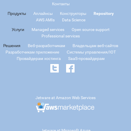
Контакты
Продукты
Аплайнсы
Конструкторы
Repository
AWS AMIs
Data Science
Услуги
Managed services
Open source support
Professional services
Решения
Веб-разработчикам
Владельцам веб-сайтов
Разработчикам приложение
Системы управления/IOT
Провайдерам хостинга
SaaS-провайдерам
Jetware at Amazon Web Services
Jetware at Microsoft Azure