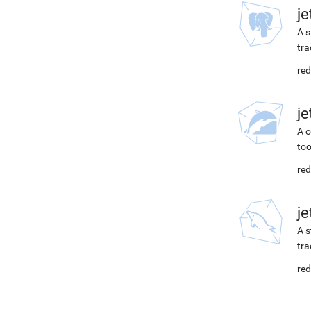
j
A s
tra
red
j
A o
too
red
j
A s
tra
red