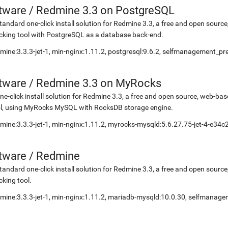
etware
/
Redmine 3.3 on PostgreSQL
tandard one-click install solution for Redmine 3.3, a free and open sou
cking tool with PostgreSQL as a database back-end.
mine:3.3.3-jet-1, min-nginx:1.11.2, postgresql:9.6.2, selfmanagement_pr
etware
/
Redmine 3.3 on MyRocks
ne-click install solution for Redmine 3.3, a free and open source, web-b
l, using MyRocks MySQL with RocksDB storage engine.
mine:3.3.3-jet-1, min-nginx:1.11.2, myrocks-mysqld:5.6.27.75-jet-4-e3
etware
/
Redmine
tandard one-click install solution for Redmine 3.3, a free and open sou
cking tool.
mine:3.3.3-jet-1, min-nginx:1.11.2, mariadb-mysqld:10.0.30, selfmanag