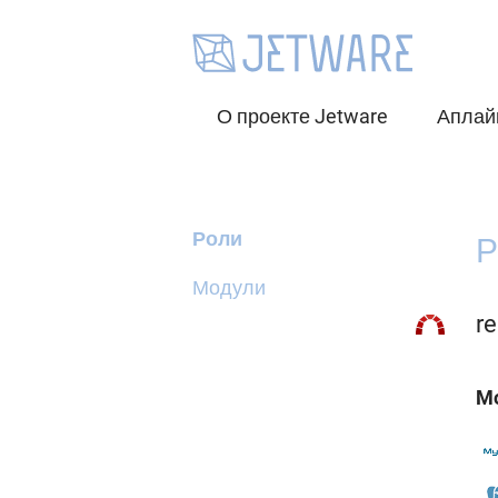
О проекте Jetware
Аплай
Роли
Р
Модули
r
Mo