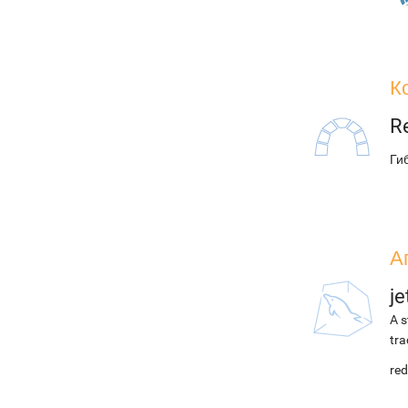
К
R
Ги
А
j
A s
tra
red