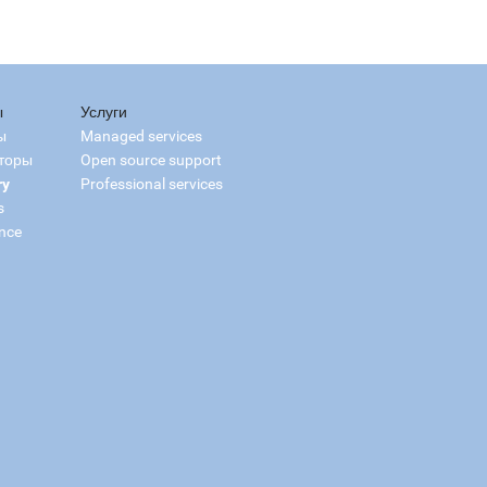
ы
Услуги
ы
Managed services
торы
Open source support
ry
Professional services
s
nce