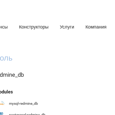
нсы
Конструкторы
Услуги
Компания
оль
edmine_db
dules
mysql-redmine_db
postgresql-redmine_db