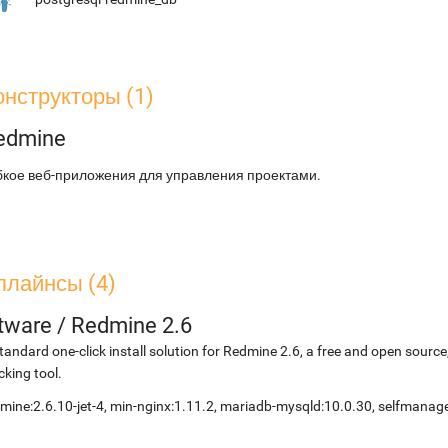
онструкторы (1)
edmine
бкое веб-приложения для управления проектами.
плайнсы (4)
etware
/
Redmine 2.6
tandard one-click install solution for Redmine 2.6, a free and open sou
cking tool.
mine:2.6.10-jet-4, min-nginx:1.11.2, mariadb-mysqld:10.0.30, selfmana