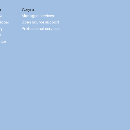
ы
Услуги
ы
Managed services
торы
Open source support
ry
Professional services
s
nce