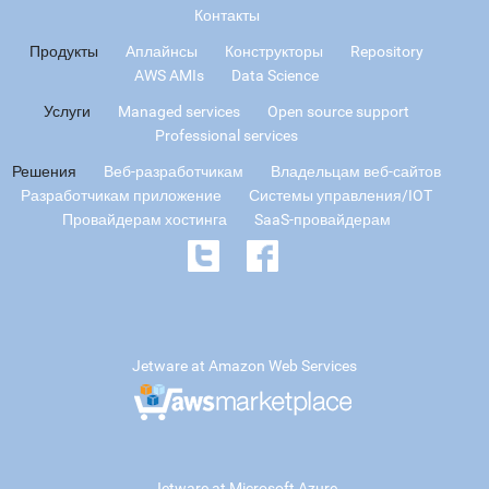
Контакты
Продукты
Аплайнсы
Конструкторы
Repository
AWS AMIs
Data Science
Услуги
Managed services
Open source support
Professional services
Решения
Веб-разработчикам
Владельцам веб-сайтов
Разработчикам приложение
Системы управления/IOT
Провайдерам хостинга
SaaS-провайдерам
Jetware at Amazon Web Services
Jetware at Microsoft Azure