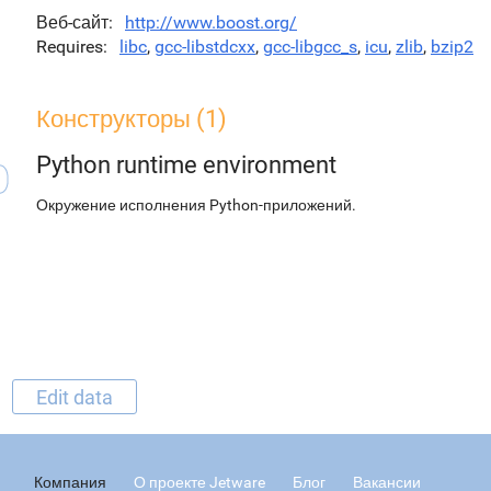
Веб-сайт
http://www.boost.org/
Requires
libc
,
gcc-libstdcxx
,
gcc-libgcc_s
,
icu
,
zlib
,
bzip2
Конструкторы (1)
Python runtime environment
Окружение исполнения Python-приложений.
Edit data
Компания
О проекте Jetware
Блог
Вакансии