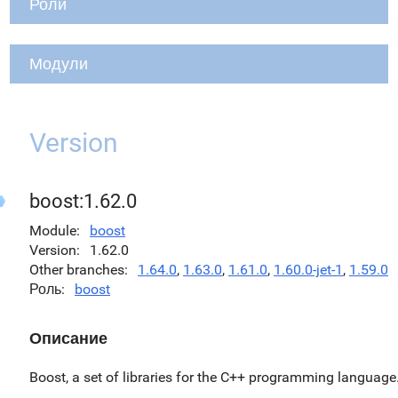
Роли
Модули
Version
boost:1.62.0
Module
boost
Version
1.62.0
Other branches
1.64.0
,
1.63.0
,
1.61.0
,
1.60.0-jet-1
,
1.59.0
Роль
boost
Описание
Boost, a set of libraries for the C++ programming language