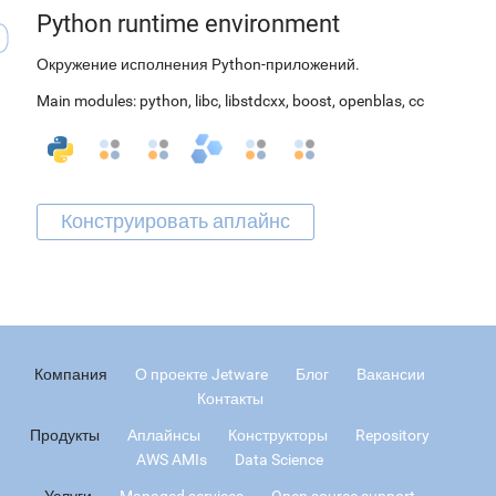
Python runtime environment
Окружение исполнения Python-приложений.
Main modules:
python
,
libc
,
libstdcxx
,
boost
,
openblas
,
cc
Компания
О проекте Jetware
Блог
Вакансии
Контакты
Продукты
Аплайнсы
Конструкторы
Repository
AWS AMIs
Data Science
Услуги
Managed services
Open source support