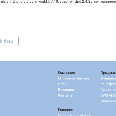
mla:3.7.2, php:5.6.30, mysqld:5.7.18, apache-httpd:2.4.25, selfmanage
it data
Компания
Продукт
О проекте Jetware
Аплайнс
Блог
Конструк
Вакансии
Reposito
Контакты
AWS AMI
Data Scie
Решения
Веб-разработчикам