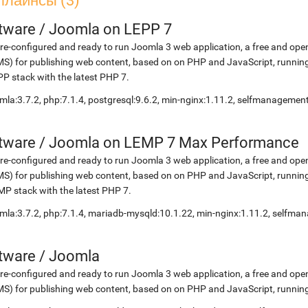
плайнсы (3)
etware
/
Joomla on LEPP 7
re-configured and ready to run Joomla 3 web application, a free and 
S) for publishing web content, based on on PHP and JavaScript, running
P stack with the latest PHP 7.
mla:3.7.2, php:7.1.4, postgresql:9.6.2, min-nginx:1.11.2, selfmanagemen
etware
/
Joomla on LEMP 7 Max Performance
re-configured and ready to run Joomla 3 web application, a free and 
S) for publishing web content, based on on PHP and JavaScript, running
P stack with the latest PHP 7.
mla:3.7.2, php:7.1.4, mariadb-mysqld:10.1.22, min-nginx:1.11.2, selfm
etware
/
Joomla
re-configured and ready to run Joomla 3 web application, a free and 
S) for publishing web content, based on on PHP and JavaScript, running