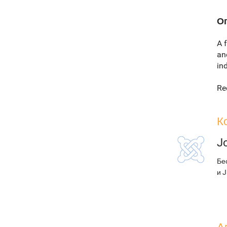
О
A 
an
in
Re
К
J
Бе
и 