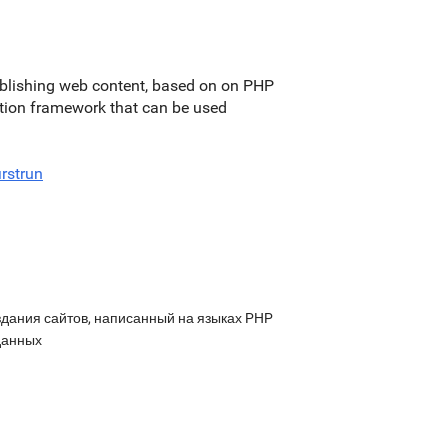
blishing web content, based on on PHP
ation framework that can be used
irstrun
дания сайтов, написанный на языках PHP
данных