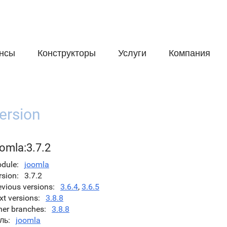
нсы
Конструкторы
Услуги
Компания
ersion
omla:3.7.2
dule
joomla
rsion
3.7.2
evious versions
3.6.4
,
3.6.5
xt versions
3.8.8
her branches
3.8.8
ль
joomla