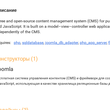
писание
free and open-source content management system (CMS) for pu
d JavaScript. It is built on a model–view–controller web applic
dependently of the CMS.
quires
php
,
sqldatabase
,
joomla_db_adapter
,
php_app_server
,
f
онструкторы (1)
oomla
сплатная система управления контентом (CMS) и фреймворк для соз
JavaScript, использующая в качестве хранилища реляционные базы 