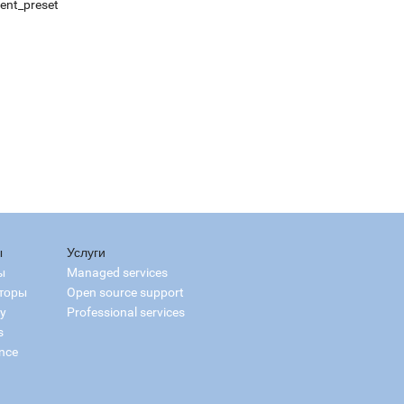
ment_preset
ы
Услуги
ы
Managed services
торы
Open source support
ry
Professional services
s
nce