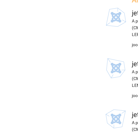
А
j
A p
(CM
LEP
joo
j
A p
(CM
LEM
joo
j
A p
(CM