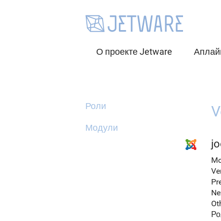
О проекте Jetware
Аплай
Роли
V
Модули
jo
Mo
Ve
Pr
Ne
Ot
Ро