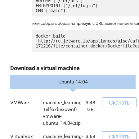
VOLUME ["/jet/prs"]

ENTRYPOINT ["/jet/login"]

или собрать образ напрямую с URL выполнением к
docker build 
'http://ru.jetware.io/appliances/aise/caf
Download a virtual machine
Ubuntu 14.04
Скачать
VMWare
machine_learning-
3.48
1elf67bexownf-
GB
vmware-
ubuntu_14.04.zip
Скачать
VirtualBox
machine_learning-
3.68