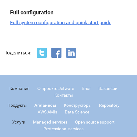
Full configuration
Full system configuration and quick start guide
Поделиться:
Компания
О проекте Jetware
Блог
Вакансии
Контакты
Продукты
Аплайнсы
Конструкторы
Repository
AWS AMIs
Data Science
Услуги
Managed services
Open source support
Professional services