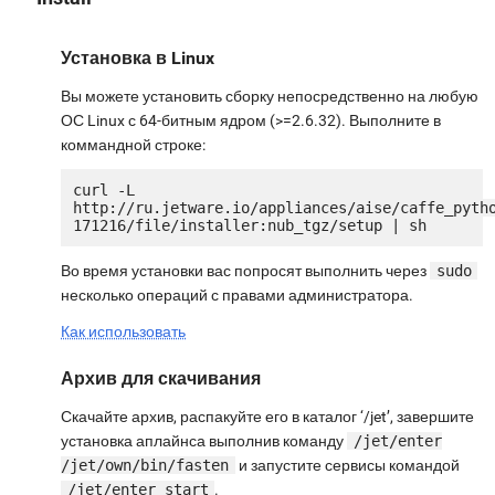
Установка в Linux
Вы можете установить сборку непосредственно на любую
ОС Linux с 64-битным ядром (>=2.6.32). Выполните в
коммандной строке:
curl -L 
http://ru.jetware.io/appliances/aise/caffe_pyth
Во время установки вас попросят выполнить через
sudo
несколько операций с правами администратора.
Как использовать
Архив для скачивания
Скачайте архив, распакуйте его в каталог ‘/jet’, завершите
установка аплайнса выполнив команду
/jet/enter
/jet/own/bin/fasten
и запустите сервисы командой
/jet/enter start
.