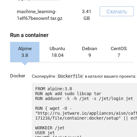
Скачать
machine_learning-
3.41
1elf67bexownf.tar.gz
GB
Run a container
Alpine
Ubuntu
Debian
CentOS
3.8
18.04
9
7
Docker
Скопируйте
Dockerfile
в каталог вашего проекта:
FROM alpine:3.8

RUN apk add sudo libcap tar

RUN adduser -S -h /jet -s /jet/login jet

RUN { wget -O - 
"http://ru.jetware.io/appliances/aise/caf
171216/file/container:docker/setup" || ech
WORKDIR /jet

USER jet
