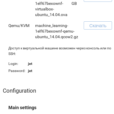
1elf67bexownf-
GB
virtualbox-
ubuntu_14.04.ova
Скачать
Qemu/KVM
machine_learning-
1elf67bexownf-qemu-
ubuntu_14.04.qcow2.gz
Доступ к виртуальной машине возможен через консоль или по
SSH:
Login:
jet
Password:
jet
Configuration
Main settings