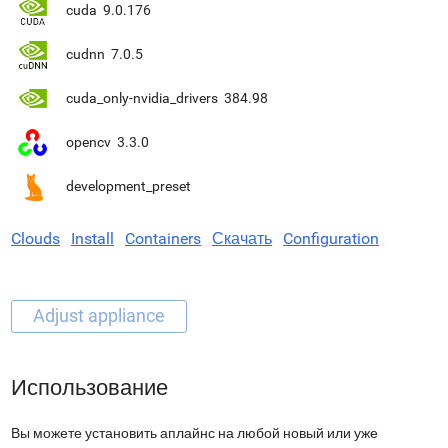
cuda
9.0.176
cudnn
7.0.5
cuda_only-nvidia_drivers
384.98
opencv
3.3.0
development_preset
Clouds
Install
Containers
Скачать
Configuration
Использование
Вы можете установить аплайнс на любой новый или уже