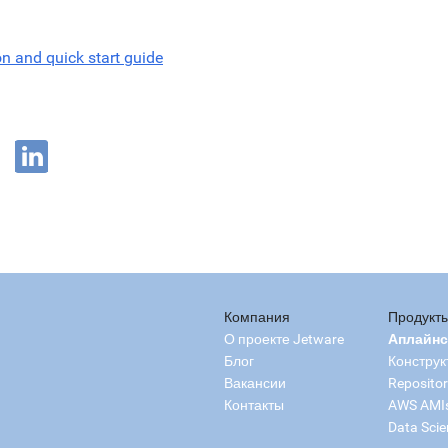
on and quick start guide
Компания
Продукт
О проекте Jetware
Аплайн
Блог
Конструк
Вакансии
Reposito
Контакты
AWS AMI
Data Scie