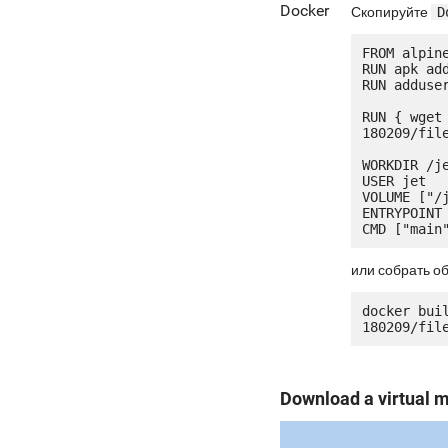
Docker
Скопируйте
D
FROM alpine
RUN apk add
RUN adduser
RUN { wget
180209/fil
WORKDIR /je
USER jet

VOLUME ["/j
ENTRYPOINT 
или собрать о
docker bui
Download a virtual 