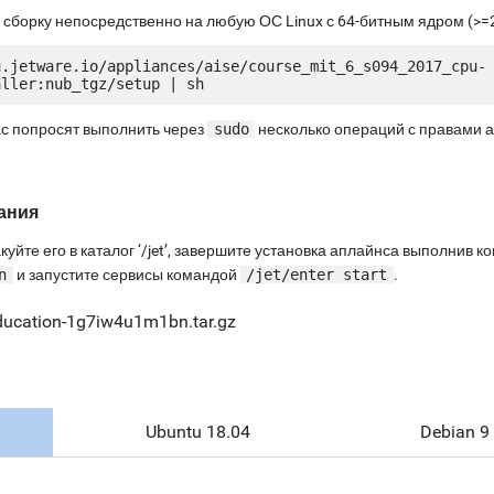
 сборку непосредственно на любую ОС Linux с 64-битным ядром (>=2
u.jetware.io/appliances/aise/course_mit_6_s094_2017_cpu-
ас попросят выполнить через
sudo
несколько операций с правами 
ания
куйте его в каталог ‘/jet’, завершите установка аплайнса выполнив 
n
и запустите сервисы командой
/jet/enter start
.
ducation-1g7iw4u1m1bn.tar.gz
Ubuntu 18.04
Debian 9