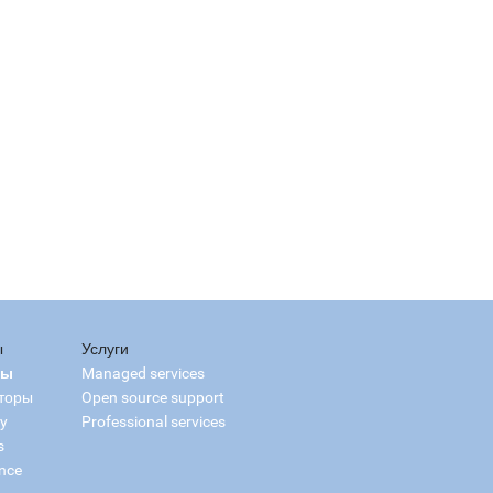
ы
Услуги
сы
Managed services
торы
Open source support
ry
Professional services
s
nce