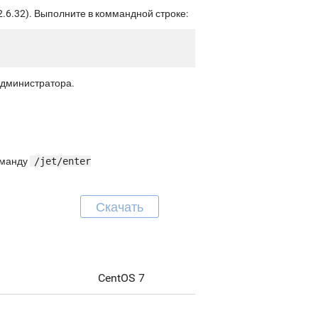
.6.32). Выполните в коммандной строке:
администратора.
команду
/jet/enter
Скачать
CentOS 7