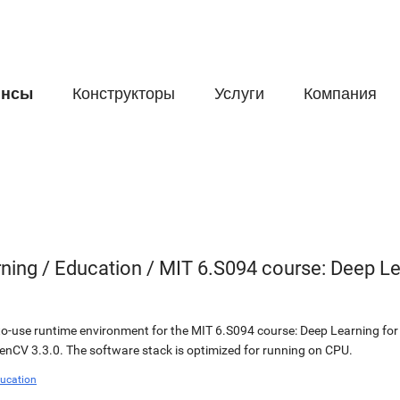
йнсы
Конструкторы
Услуги
Компания
ing / Education / MIT 6.S094 course: Deep Lea
o-use runtime environment for the MIT 6.S094 course: Deep Learning for S
enCV 3.3.0. The software stack is optimized for running on CPU.
ucation