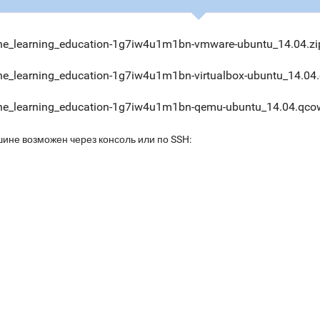
e_learning_education-1g7iw4u1m1bn-vmware-ubuntu_14.04.zi
e_learning_education-1g7iw4u1m1bn-virtualbox-ubuntu_14.04
e_learning_education-1g7iw4u1m1bn-qemu-ubuntu_14.04.qco
шине возможен через консоль или по SSH: