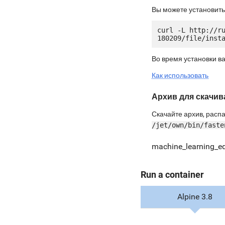
Вы можете установить
curl -L http://r
Во время установки в
Как использовать
Архив для скачив
Скачайте архив, распа
/jet/own/bin/faste
machine_learning_e
Run a container
Alpine 3.8