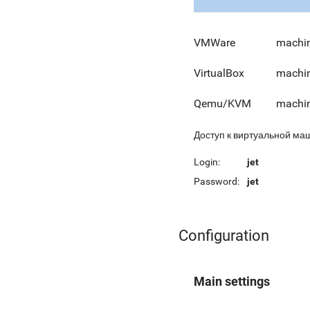
VMWare
machin
VirtualBox
machin
Qemu/KVM
machin
Доступ к виртуальной ма
Login:
jet
Password:
jet
Configuration
Main settings