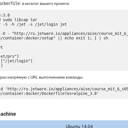
ockerfile
в каталог вашего проекта:
:3.8

 sudo libcap tar

 -S -h /jet -s /jet/login jet

 -O - "http://ru.jetware.io/appliances/aise/course_mit_6
e/container:docker/setup" || echo exit 1; } | sh

t

et/prs"]

["/jet/login"]

браз напрямую с URL выполнением команды:
ld 'http://ru.jetware.io/appliances/aise/course_mit_6_s0
machine
Ubuntu 14.04