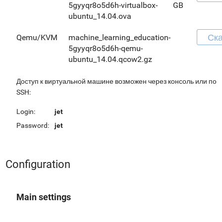
5gyyqr8o5d6h-virtualbox-
GB
ubuntu_14.04.ova
Ска
Qemu/KVM
machine_learning_education-
5gyyqr8o5d6h-qemu-
ubuntu_14.04.qcow2.gz
Доступ к виртуальной машине возможен через консоль или по
SSH:
Login:
jet
Password:
jet
Configuration
Main settings