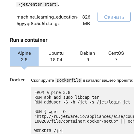
/jet/enter start
.
Скачать
machine_learning_education-
826
5gyyqr8o5d6h.tar.gz
MB
Run a container
Alpine
Ubuntu
Debian
CentOS
3.8
18.04
9
7
Docker
Скопируйте
Dockerfile
в каталог вашего проекта:
FROM alpine:3.8

RUN apk add sudo libcap tar

RUN adduser -S -h /jet -s /jet/login jet

RUN { wget -O - 
"http://ru.jetware.io/appliances/aise/cou
180209/file/container:docker/setup" || ech
WORKDIR /jet
