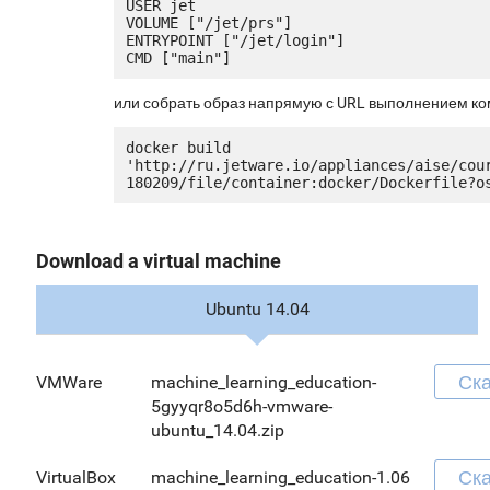
USER jet

VOLUME ["/jet/prs"]

ENTRYPOINT ["/jet/login"]

или собрать образ напрямую с URL выполнением к
docker build 
'http://ru.jetware.io/appliances/aise/cou
Download a virtual machine
Ubuntu 14.04
Ска
VMWare
machine_learning_education-
5gyyqr8o5d6h-vmware-
ubuntu_14.04.zip
Ска
VirtualBox
machine_learning_education-
1.06