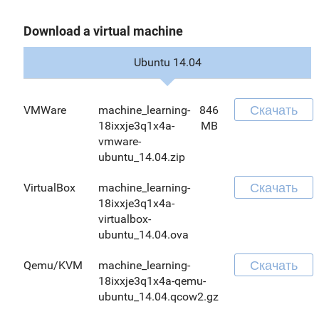
Download a virtual machine
Ubuntu 14.04
Скачать
VMWare
machine_learning-
846
18ixxje3q1x4a-
MB
vmware-
ubuntu_14.04.zip
Скачать
VirtualBox
machine_learning-
18ixxje3q1x4a-
virtualbox-
ubuntu_14.04.ova
Скачать
Qemu/KVM
machine_learning-
18ixxje3q1x4a-qemu-
ubuntu_14.04.qcow2.gz