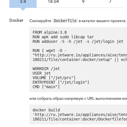
3.8
18.04
9
7
Docker
Скопируйте
Dockerfile
в каталог вашего проекта:
FROM alpine:3.8

RUN apk add sudo libcap tar

RUN adduser -S -h /jet -s /jet/login jet

RUN { wget -O - 
"http://ru.jetware.io/appliances/aise/ten
180211/file/container:docker/setup" || ech
WORKDIR /jet

USER jet

VOLUME ["/jet/prs"]

ENTRYPOINT ["/jet/login"]

или собрать образ напрямую с URL выполнением к
docker build 
'http://ru.jetware.io/appliances/aise/ten