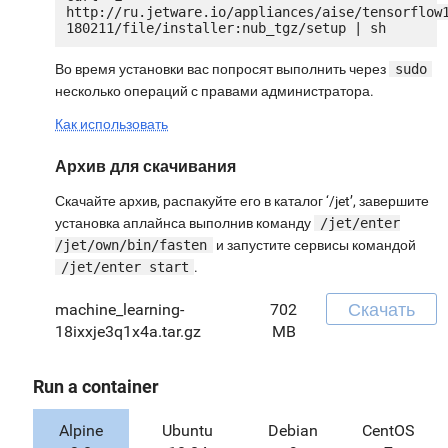
http://ru.jetware.io/appliances/aise/tensorflow
Во время установки вас попросят выполнить через
sudo
несколько операций с правами администратора.
Как использовать
Архив для скачивания
Скачайте архив, распакуйте его в каталог ‘/jet’, завершите
установка аплайнса выполнив команду
/jet/enter
/jet/own/bin/fasten
и запустите сервисы командой
/jet/enter start
.
Скачать
machine_learning-
702
18ixxje3q1x4a.tar.gz
MB
Run a container
Alpine
Ubuntu
Debian
CentOS