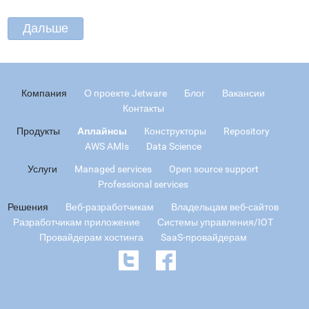
Компания
О проекте Jetware
Блог
Вакансии
Контакты
Продукты
Аплайнсы
Конструкторы
Repository
AWS AMIs
Data Science
Услуги
Managed services
Open source support
Professional services
Решения
Веб-разработчикам
Владельцам веб-сайтов
Разработчикам приложение
Системы управления/IOT
Провайдерам хостинга
SaaS-провайдерам