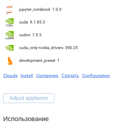
jupyter_notebook
1.0.0
cuda
9.1.85.3
cudnn
7.0.5
cuda_only-nvidia_drivers
390.25
development_preset
1
Clouds
Install
Containers
Скачать
Configuration
Использование