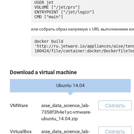
USER jet

VOLUME ["/jet/prs"]

ENTRYPOINT ["/jet/login"]

или собрать образ напрямую с URL выполнением к
docker build 
'http://ru.jetware.io/appliances/aise/ten
Download a virtual machine
Ubuntu 14.04
Скачать
VMWare
aise_data_science_lab-
7358f3h4e1yc-vmware-
ubuntu_14.04.zip
Скачать
VirtualBox
aise_data_science_lab-