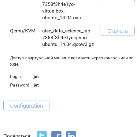
7358f3h4e1yc-
virtualbox-
ubuntu_14.04.ova
Скачать
Qemu/KVM
aise_data_science_lab-
7358f3h4e1yc-qemu-
ubuntu_14.04.qcow2.gz
Доступ к виртуальной машине возможен через консоль или по
SSH:
Login:
jet
Password:
jet
Configuration
Поделиться: