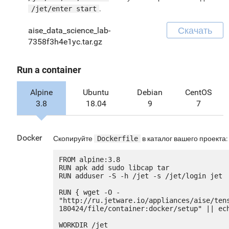
/jet/enter start
.
Скачать
aise_data_science_lab-
7358f3h4e1yc.tar.gz
Run a container
Alpine
Ubuntu
Debian
CentOS
3.8
18.04
9
7
Docker
Скопируйте
Dockerfile
в каталог вашего проекта:
FROM alpine:3.8

RUN apk add sudo libcap tar

RUN adduser -S -h /jet -s /jet/login jet

RUN { wget -O - 
"http://ru.jetware.io/appliances/aise/ten
180424/file/container:docker/setup" || ech
WORKDIR /jet
