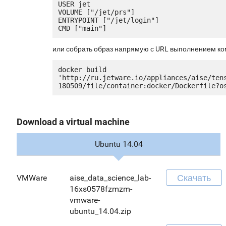
USER jet

VOLUME ["/jet/prs"]

ENTRYPOINT ["/jet/login"]

или собрать образ напрямую с URL выполнением к
docker build 
'http://ru.jetware.io/appliances/aise/ten
Download a virtual machine
Ubuntu 14.04
Скачать
VMWare
aise_data_science_lab-
16xs0578fzmzm-
vmware-
ubuntu_14.04.zip