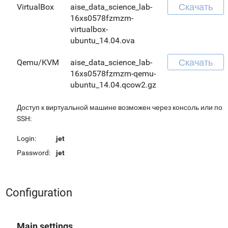
Скачать
VirtualBox
aise_data_science_lab-
16xs0578fzmzm-
virtualbox-
ubuntu_14.04.ova
Скачать
Qemu/KVM
aise_data_science_lab-
16xs0578fzmzm-qemu-
ubuntu_14.04.qcow2.gz
Доступ к виртуальной машине возможен через консоль или по
SSH:
Login:
jet
Password:
jet
Configuration
Main settings