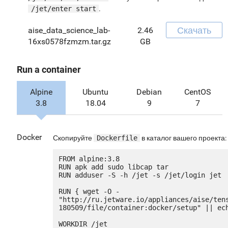
/jet/enter start
.
Скачать
aise_data_science_lab-
2.46
16xs0578fzmzm.tar.gz
GB
Run a container
Alpine
Ubuntu
Debian
CentOS
3.8
18.04
9
7
Docker
Скопируйте
Dockerfile
в каталог вашего проекта:
FROM alpine:3.8

RUN apk add sudo libcap tar

RUN adduser -S -h /jet -s /jet/login jet

RUN { wget -O - 
"http://ru.jetware.io/appliances/aise/ten
180509/file/container:docker/setup" || ech
WORKDIR /jet
