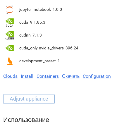
jupyter_notebook
1.0.0
cuda
9.1.85.3
cudnn
7.1.3
cuda_only-nvidia_drivers
396.24
development_preset
1
Clouds
Install
Containers
Скачать
Configuration
Использование