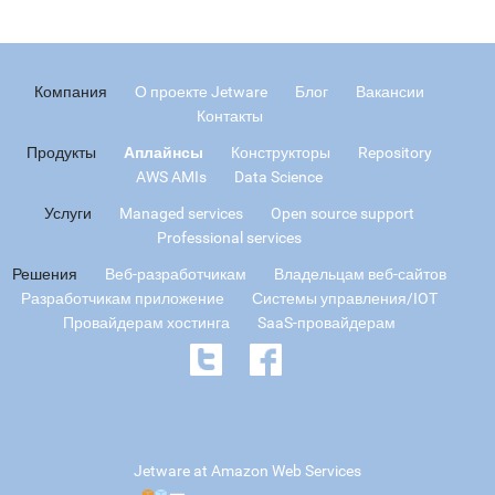
Компания
О проекте Jetware
Блог
Вакансии
Контакты
Продукты
Аплайнсы
Конструкторы
Repository
AWS AMIs
Data Science
Услуги
Managed services
Open source support
Professional services
Решения
Веб-разработчикам
Владельцам веб-сайтов
Разработчикам приложение
Системы управления/IOT
Провайдерам хостинга
SaaS-провайдерам
Jetware at Amazon Web Services