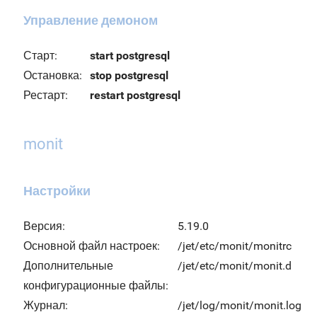
Управление демоном
Старт:
start postgresql
Остановка:
stop postgresql
Рестарт:
restart postgresql
monit
Настройки
Версия:
5.19.0
Основной файл настроек:
/jet/etc/monit/monitrc
Дополнительные
/jet/etc/monit/monit.d
конфигурационные файлы:
Журнал:
/jet/log/monit/monit.log