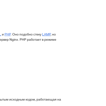
L
и
PHP
. Оно подобно стеку
LAMP
, но
ервер Nginx. PHP работает в режиме
рытым исходным кодом, работающая на