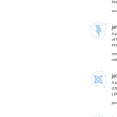
PH
wor
j
A p
of 
PH
min
red
j
A p
(CM
LEP
joo