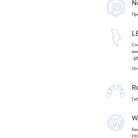
N
Пр
L
Со
вм
p
Оп
R
Ги
W
Бе
PH