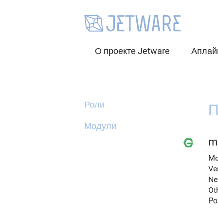
О проекте Jetware
Аплай
Роли
П
Модули
mi
Mo
Ve
Ne
Ot
Ро