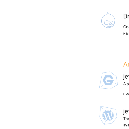
D
Си
на
А
j
A p
nod
j
The
sys