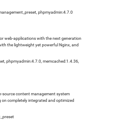
elfmanagement_preset, phpmyadmin:4.7.0
r web-applications with the next generation
with the lightweight yet powerful Nginx, and
eset, phpmyadmin:4.7.0, memcached:1.4.36,
open-source content management system
 on completely integrated and optimized
t_preset