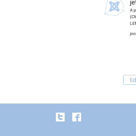
j
A p
(CM
LEM
joo
Ed