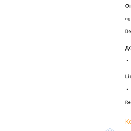
О
ng
Ве
Д
Li
Re
К