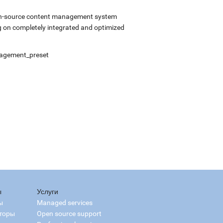
open-source content management system
 on completely integrated and optimized
anagement_preset
ы
Услуги
ы
Managed services
торы
Open source support