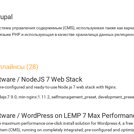
rupal
стема управления содержимым (CMS), используемая также как карк
 языке PHP и использующая в качестве хранилища данных реляцион
плайнсы (28)
etware
/
NodeJS 7 Web Stack
re-configured and ready-to-use Node.js 7 web stack with Nginx.
ejs:7.9.0, min-nginx:1.11.2, selfmanagement_preset, development_preset
etware
/
WordPress on LEMP 7 Max Performan
 maximum performance one-click install solution for Wordpress 4, a fr
tem (CMS), running on completely integrated, pre-configured and optimiz