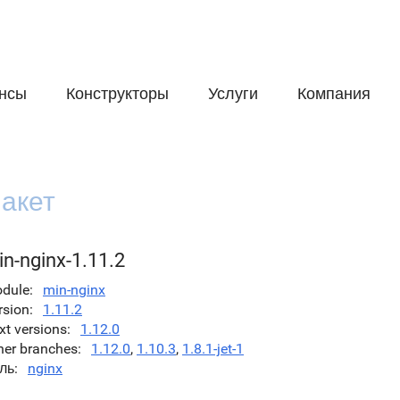
нсы
Конструкторы
Услуги
Компания
акет
n-nginx-1.11.2
dule
min-nginx
rsion
1.11.2
xt versions
1.12.0
her branches
1.12.0
,
1.10.3
,
1.8.1-jet-1
ль
nginx