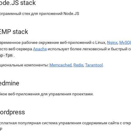
ode.JS stack
ограммный стек для приложений Node.JS
EMP stack
временное рабочее окружение веб-приложений c Linux,
Nginx
,
MySQ
есто веб-сервера
Apache
использует более легковесный и быстрый с
hp-fpm
.
циональные компоненты:
Memcached
,
Redis
,
Tarantool
.
edmine
бкое веб-приложения для управления проектами.
ordpress
сплатная популярная система управления содержимым сайта с отк
P