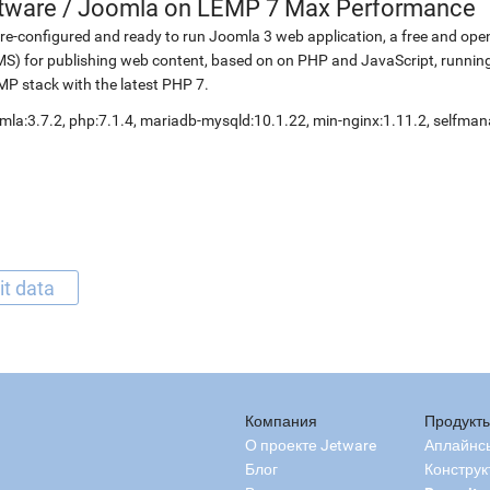
etware
/
Joomla on LEMP 7 Max Performance
re-configured and ready to run Joomla 3 web application, a free and 
S) for publishing web content, based on on PHP and JavaScript, running
P stack with the latest PHP 7.
mla:3.7.2, php:7.1.4, mariadb-mysqld:10.1.22, min-nginx:1.11.2, selfm
it data
Компания
Продукт
О проекте Jetware
Аплайнс
Блог
Конструк