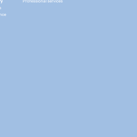
ry
Professional services
s
nce