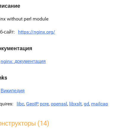
писание
inx without perl module
б-сайт
https://nginx.org/
окументация
nginx: документация
nks
Википедия
quires
libc
,
GeoIP
,
pcre
,
openssl
,
libxslt
,
gd
,
mailcap
онструкторы (14)