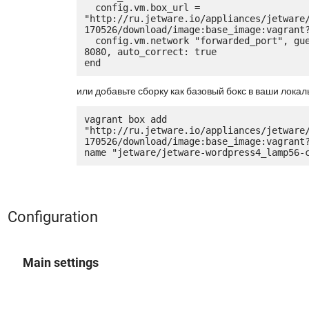
  config.vm.box_url = 
"http://ru.jetware.io/appliances/jetware
170526/download/image:base_image:vagrant?
  config.vm.network "forwarded_port", guest: 80, host: 
8080, auto_correct: true

или добавьте сборку как базовый бокс в ваши локал
vagrant box add 
"http://ru.jetware.io/appliances/jetware
170526/download/image:base_image:vagrant
Configuration
Main settings