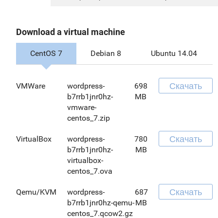
Download a virtual machine
CentOS 7
Debian 8
Ubuntu 14.04
Скачать
VMWare
wordpress-
698
b7rrb1jnr0hz-
MB
vmware-
centos_7.zip
Скачать
VirtualBox
wordpress-
780
b7rrb1jnr0hz-
MB
virtualbox-
centos_7.ova
Скачать
Qemu/KVM
wordpress-
687
b7rrb1jnr0hz-qemu-
MB
centos_7.qcow2.gz