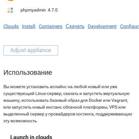
phpmyadmin
4.7.0
Clouds
Install
Containers
Скачать
Development
Configur
Использование
Вы можете установить аплайнс на любой новый или уже
существующий Linux-сервер, скачать и запустить виртуальную
машину, использовать базовый образ для Docker или Vagrant,
или запустить новый инстанс облачной платформы, VPS или
выделенный сервер у провайдеров хостинга, поддерживающих
эту возможность.
Launch in clouds