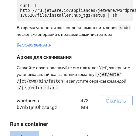
curl -L 
http://ru.jetware.io/appliances/jetware/wordpre
Во время установки вас попросят выполнить через
sudo
несколько операций с правами администратора.
Как использовать
Архив для скачивания
Скачайте архив, распакуйте его в каталог ‘/jet’, завершите
установка аплайнса выполнив команду
/jet/enter
/jet/own/bin/fasten
и запустите сервисы командой
/jet/enter start
.
Скачать
wordpress-
473
b7rrb1jnr0hz.tar.gz
MB
Run a container