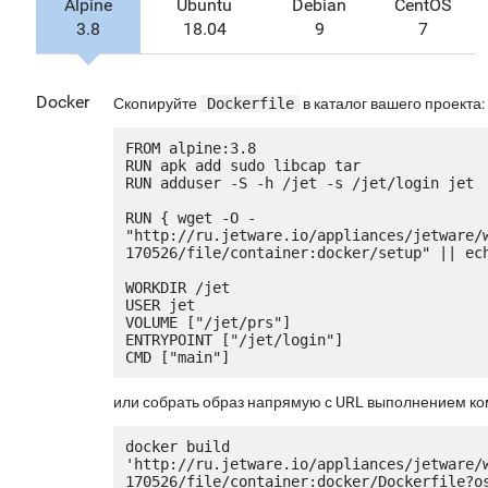
Alpine
Ubuntu
Debian
CentOS
3.8
18.04
9
7
Docker
Скопируйте
Dockerfile
в каталог вашего проекта:
FROM alpine:3.8

RUN apk add sudo libcap tar

RUN adduser -S -h /jet -s /jet/login jet

RUN { wget -O - 
"http://ru.jetware.io/appliances/jetware/
170526/file/container:docker/setup" || ech
WORKDIR /jet

USER jet

VOLUME ["/jet/prs"]

ENTRYPOINT ["/jet/login"]

или собрать образ напрямую с URL выполнением к
docker build 
'http://ru.jetware.io/appliances/jetware/