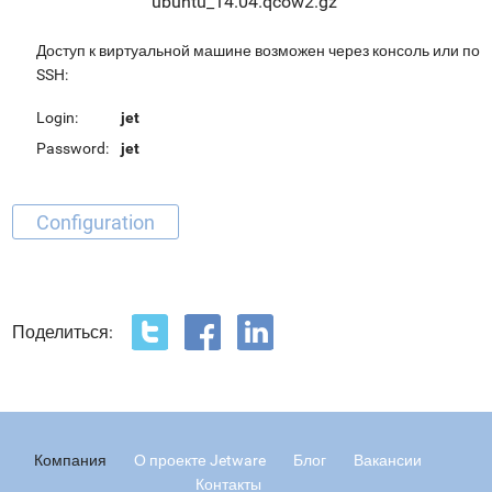
ubuntu_14.04.qcow2.gz
Доступ к виртуальной машине возможен через консоль или по
SSH:
Login:
jet
Password:
jet
Configuration
Поделиться:
Компания
О проекте Jetware
Блог
Вакансии
Контакты