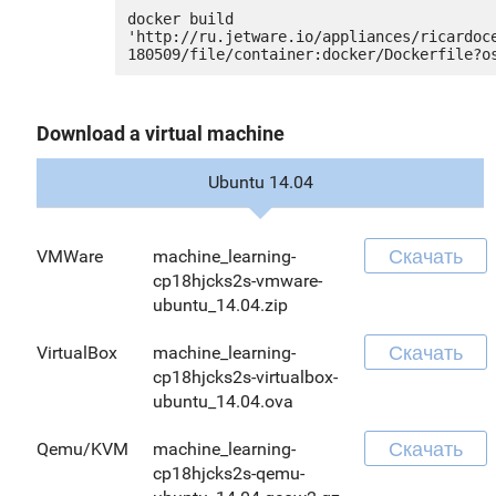
docker build 
'http://ru.jetware.io/appliances/ricardoc
Download a virtual machine
Ubuntu 14.04
Скачать
VMWare
machine_learning-
cp18hjcks2s-vmware-
ubuntu_14.04.zip
Скачать
VirtualBox
machine_learning-
cp18hjcks2s-virtualbox-
ubuntu_14.04.ova
Скачать
Qemu/KVM
machine_learning-
cp18hjcks2s-qemu-