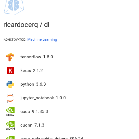
ricardocerq
/
dl
Конструктор:
Machine Learning
tensorflow
1.8.0
keras
2.1.2
python
3.6.3
jupyter_notebook
1.0.0
cuda
9.1.85.3
cudnn
7.1.3
cuda_only-nvidia_drivers
396.24