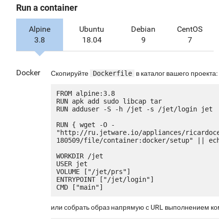
Run a container
Alpine
Ubuntu
Debian
CentOS
3.8
18.04
9
7
Docker
Скопируйте
Dockerfile
в каталог вашего проекта:
FROM alpine:3.8

RUN apk add sudo libcap tar

RUN adduser -S -h /jet -s /jet/login jet

RUN { wget -O - 
"http://ru.jetware.io/appliances/ricardoc
180509/file/container:docker/setup" || ech
WORKDIR /jet

USER jet

VOLUME ["/jet/prs"]

ENTRYPOINT ["/jet/login"]

или собрать образ напрямую с URL выполнением к