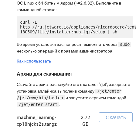
ОС Linux с 64-битным ядром (>=2.6.32). Выполните в
коммандной строке:
curl -L 
http://ru.jetware.io/appliances/ricardocerq/ten
Во время установки вас попросят выполнить через
sudo
несколько операций с правами администратора.
Как использовать
Архив для скачивания
Скачайте архив, распакуйте его в каталог ‘/jet’, завершите
установка аплайнса выполнив команду
/jet/enter
/jet/own/bin/fasten
и запустите сервисы командой
/jet/enter start
.
Скачать
machine_learning-
2.72
cp18hjcks2s.tar.gz
GB