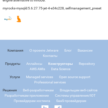
engine alternative to InnoDB.
myrocks-mysqld:5.6.27.75-jet-4-e34c228
,
selfmanagement_preset
Компания
О проекте Jetware
Блог
Вакансии
Контакты
Продукты
Аплайнсы
Конструкторы
Repository
AWS AMIs
Data Science
Услуги
Managed services
Open source support
Professional services
Решения
Веб-разработчикам
Владельцам веб-сайтов
Разработчикам приложение
Системы управления/IOT
Провайдерам хостинга
SaaS-провайдерам