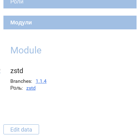
Роли
Модули
Module
zstd
Branches
1.1.4
Роль
zstd
Edit data