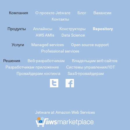
Компания
О проекте Jetware
Блог
Вакансии
Контакты
Продукты
Аплайнсы
Конструкторы
Repository
AWS AMIs
Data Science
Услуги
Managed services
Open source support
Professional services
Решения
Веб-разработчикам
Владельцам веб-сайтов
Разработчикам приложение
Системы управления/IOT
Провайдерам хостинга
SaaS-провайдерам
Jetware at Amazon Web Services