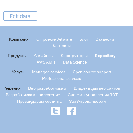
Edit data
Компания
О проекте Jetware
Блог
Вакансии
Контакты
Продукты
Аплайнсы
Конструкторы
Repository
AWS AMIs
Data Science
Услуги
Managed services
Open source support
Professional services
Решения
Веб-разработчикам
Владельцам веб-сайтов
Разработчикам приложение
Системы управления/IOT
Провайдерам хостинга
SaaS-провайдерам