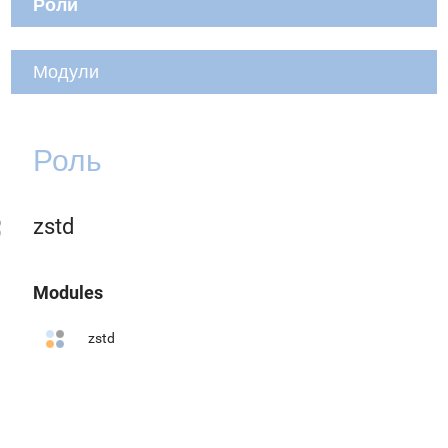
Роли
Модули
Роль
zstd
Modules
zstd